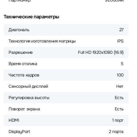
Партномер
9E0G5AA
Технические параметры
Диагональ
27
Технология изготовления матрицы
IPS
Разрешение
Full HD 1920x1080 (16:9)
Время отклика
5
Частота кадров
100
Сенсорный дисплей
Нет
Регулировка высоты
Есть
Поворот экрана
Есть
HDMI
1 порт
DisplayPort
2 порта