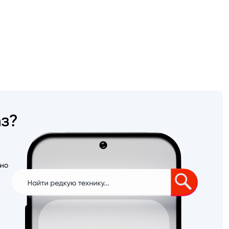
аз?
ьно