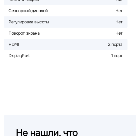
Сенсорный дисплей
Нет
Регулировка высоты
Нет
Поворот экрана
Нет
HDMI
2 порта
DisplayPort
1 порт
Не нашли, что