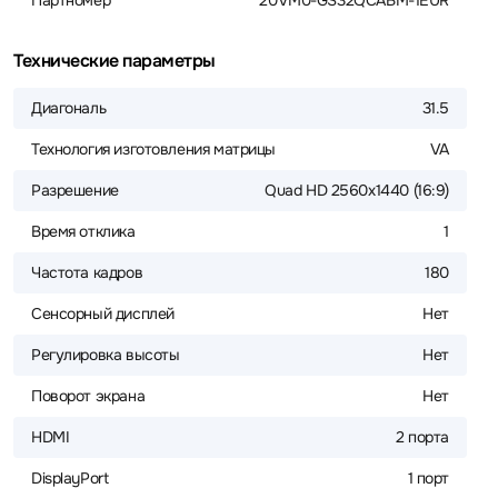
Партномер
20VM0-GS32QCABM-1EUR
Технические параметры
Диагональ
31.5
Технология изготовления матрицы
VA
Разрешение
Quad HD 2560x1440 (16:9)
Время отклика
1
Частота кадров
180
Сенсорный дисплей
Нет
Регулировка высоты
Нет
Поворот экрана
Нет
HDMI
2 порта
DisplayPort
1 порт