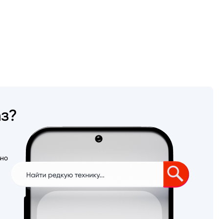
аз?
ьно