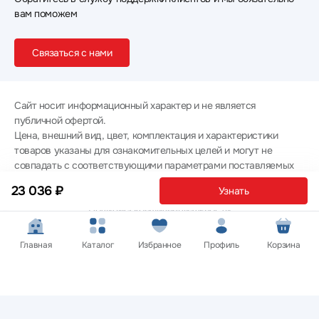
вам поможем
Связаться с нами
Сайт носит информационный характер и не является
публичной офертой.
Цена, внешний вид, цвет, комплектация и характеристики
товаров указаны для ознакомительных целей и могут не
совпадать с соответствующими параметрами поставляемых
товаров - уточняйте информацию у менеджера при
23 036 ₽
Узнать
оформлении заказа.
Политика конфиденциальности
© 2012 — 2026 ООО «Эпл Тэк»
Главная
Каталог
Избранное
Профиль
Корзина