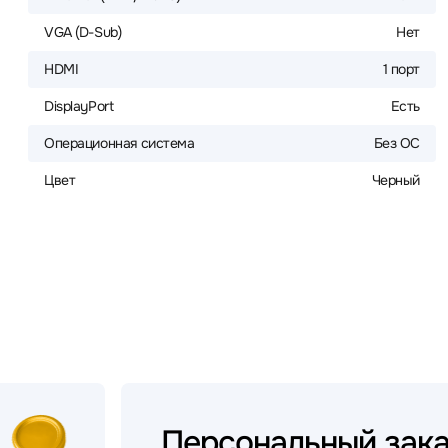
VGA (D-Sub)
Нет
HDMI
1 порт
DisplayPort
Есть
Операционная система
Без ОС
Цвет
Черный
Персональный
зак