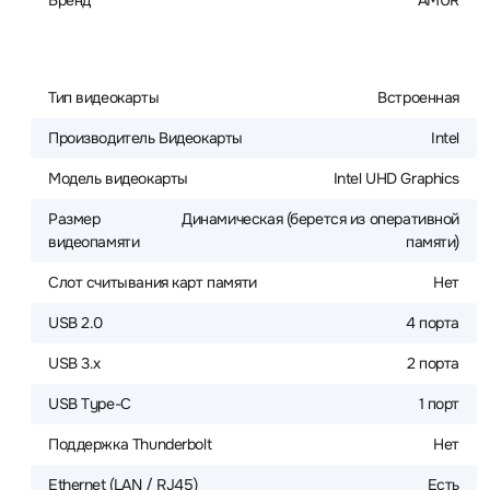
Бренд
AMUR
Тип видеокарты
Встроенная
Производитель Видеокарты
Intel
Модель видеокарты
Intel UHD Graphics
Размер
Динамическая (берется из оперативной
видеопамяти
памяти)
Слот считывания карт памяти
Нет
USB 2.0
4 порта
USB 3.x
2 порта
USB Type-C
1 порт
Поддержка Thunderbolt
Нет
Ethernet (LAN / RJ45)
Есть