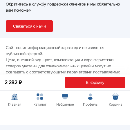
Обратитесь в службу поддержки клиентов и мы обязательно
вам поможем
Связаться с нами
Сайт носит информационный характер и не является
публичной офертой.
Цена, внешний вид, цвет, комплектация и характеристики
товаров указаны для ознакомительных целей и могут не
совпадать с соответствующими параметрами поставляемых
товаров - уточняйте информацию у менеджера при
2 282 ₽
В корзину
оформлении заказа.
Политика конфиденциальности
© 2012 — 2026 ООО «Эпл Тэк»
Главная
Каталог
Избранное
Профиль
Корзина