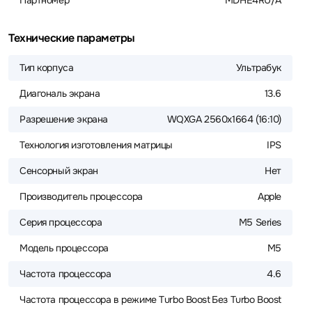
Партномер
MDHE4RU/A
Технические параметры
Тип корпуса
Ультрабук
Диагональ экрана
13.6
Разрешение экрана
WQXGA 2560x1664 (16:10)
Технология изготовления матрицы
IPS
Сенсорный экран
Нет
Производитель процессора
Apple
Серия процессора
M5 Series
Модель процессора
M5
Частота процессора
4.6
Частота процессора в режиме Turbo Boost
Без Turbo Boost