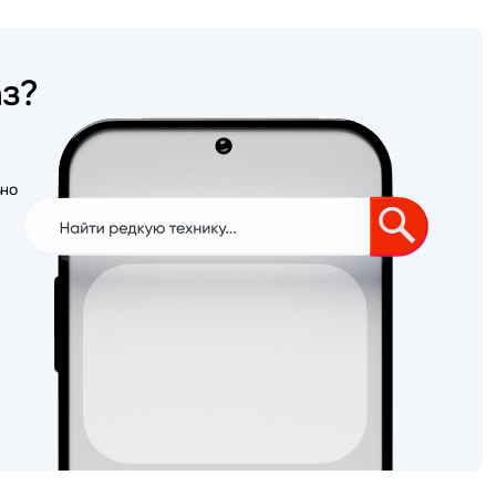
аз?
ьно