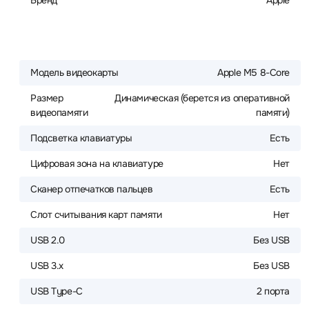
Бренд
Apple
Модель видеокарты
Apple M5 8-Core
Размер
Динамическая (берется из оперативной
видеопамяти
памяти)
Подсветка клавиатуры
Есть
Цифровая зона на клавиатуре
Нет
Сканер отпечатков пальцев
Есть
Слот считывания карт памяти
Нет
USB 2.0
Без USB
USB 3.x
Без USB
USB Type-C
2 порта