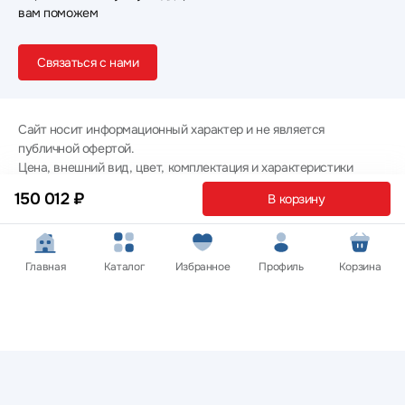
вам поможем
Связаться с нами
Сайт носит информационный характер и не является
публичной офертой.
Цена, внешний вид, цвет, комплектация и характеристики
товаров указаны для ознакомительных целей и могут не
150 012 ₽
В корзину
совпадать с соответствующими параметрами поставляемых
товаров - уточняйте информацию у менеджера при
оформлении заказа.
Политика конфиденциальности
Главная
Каталог
Избранное
Профиль
Корзина
© 2012 — 2026 ООО «Эпл Тэк»