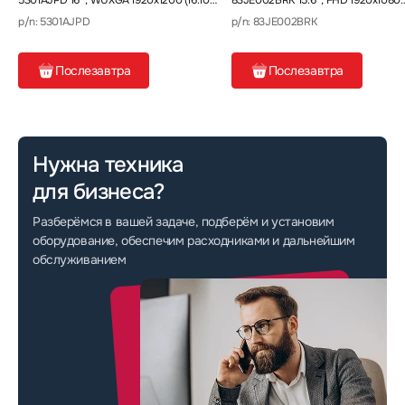
5301AJPD 16 ", WUXGA 1920x1200 (16:10),
83JE002BRK 15.6 ", FHD 1920x1080
Ryzen 7, 16 Гб
(16:9), Core i5, 16 Гб
p/n: 5301AJPD
p/n: 83JE002BRK
Послезавтра
Послезавтра
Нужна техника
для бизнеса?
Разберёмся в вашей задаче, подберём и установим
оборудование, обеспечим расходниками и дальнейшим
обслуживанием