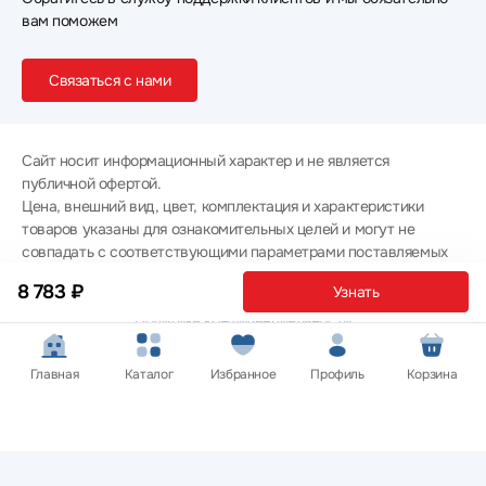
вам поможем
Связаться с нами
Сайт носит информационный характер и не является
публичной офертой.
Цена, внешний вид, цвет, комплектация и характеристики
товаров указаны для ознакомительных целей и могут не
совпадать с соответствующими параметрами поставляемых
товаров - уточняйте информацию у менеджера при
8 783 ₽
Узнать
оформлении заказа.
Политика конфиденциальности
© 2012 — 2026 ООО «Эпл Тэк»
Главная
Каталог
Избранное
Профиль
Корзина