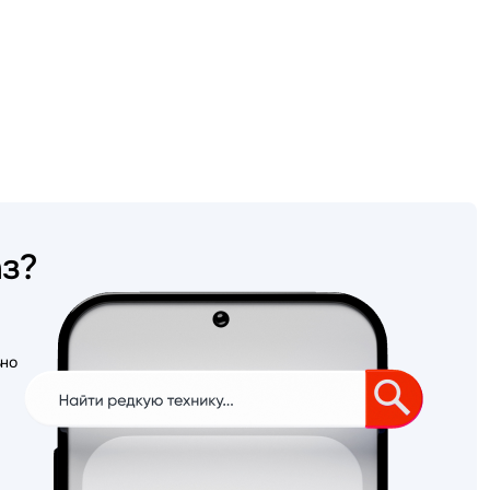
аз?
ьно