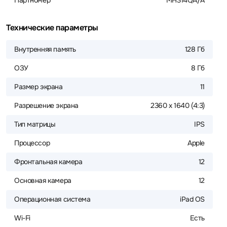
Партномер
MH314QA/A
Технические параметры
Внутренняя память
128 Гб
ОЗУ
8 Гб
Размер экрана
11
Разрешение экрана
2360 x 1640 (4:3)
Тип матрицы
IPS
Процессор
Apple
Фронтальная камера
12
Основная камера
12
Операционная система
iPad OS
Wi-Fi
Есть