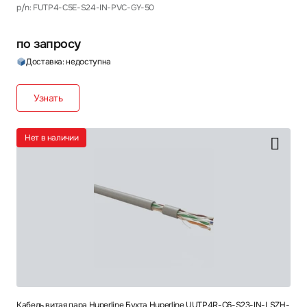
p/n: FUTP4-C5E-S24-IN-PVC-GY-50
по запросу
Доставка: недоступна
Узнать
Нет в наличии
Кабель витая пара Hyperline Бухта Hyperline UUTP4R-C6-S23-IN-LSZH-