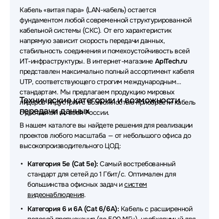
Кабель «витая пара» (LAN-кабель) остается
Кабели витая пара RIPO
фундаментом любой современной структурированной
кабельной системы (СКС). От его характеристик
Кабели витая пара DKC
напрямую зависит скорость передачи данных,
стабильность соединения и помехоустойчивость всей
Кабели витая пара SkyNet
ИТ-инфраструктуры. В интернет-магазине
AplTech.ru
представлен максимально полный ассортимент кабеля
Кабели витая пара Cablexpert
UTP, соответствующего строгим международным
Кабели витая пара LANsens
стандартам. Мы предлагаем продукцию мировых
Технические категории и возможности
лидеров индустрии с возможностью приобрести кабель
передачи данных
Кабели витая пара Hyperline
с доставкой по всей России.
В нашем каталоге вы найдете решения для реализации
Кабели витая пара Molex
проектов любого масштаба — от небольшого офиса до
высокопроизводительного ЦОД:
Кабели витая пара Caplex
Категория 5e (Cat 5e):
Самый востребованный
Кабели витая пара NETLAN
стандарт для сетей до 1 Гбит/с. Оптимален для
большинства офисных задач и
систем
Кабели витая пара Panduit
видеонаблюдения
.
Категория 6 и 6A (Cat 6/6A):
Кабели витая пара CommScope
Кабель с расширенной