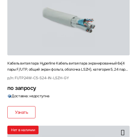
Кабель витая пара Hyperline Кабель витая пара экранированный 6x(4
пары F/UTP, общий экран фольга, оболочка LSZH), категория 5, 24 пары
FUTP24W-C5-S24-IN-LSZH-GY
p/n: FUTP24W-C5-S24-IN-LSZH-GY
по запросу
Доставка: недоступна
Узнать
Нет в наличии