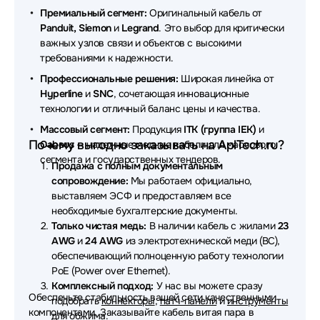
Кабели витая пара UNIVIEW
Премиальный сегмент:
Оригинальный кабель от
Panduit, Siemon
и
Legrand
. Это выбор для критически
Кабели витая пара REXANT
важных узлов связи и объектов с высокими
требованиями к надежности.
Кабели витая пара PROCONNECT
Профессиональные решения:
Широкая линейка от
Hyperline
Кабели витая пара Aopen
и
SNC
, сочетающая инновационные
технологии и отличный баланс цены и качества.
Массовый сегмент:
Продукция
ITK (группа IEK)
и
Почему выгодно заказывать на AplTech.ru?
Cabeus
— надежные медные кабели для массового
сегмента и государственных тендеров.
Продажа с полным документальным
сопровождение:
Мы работаем официально,
выставляем ЭСФ и предоставляем все
необходимые бухгалтерские документы.
Только чистая медь:
В наличии кабель с жилами
23
AWG
и
24 AWG
из электротехнической меди (BC),
обеспечивающий полноценную работу технологии
PoE (Power over Ethernet).
Комплексный подход:
У нас вы можете сразу
Обеспечьте стабильность вашей сети качественными
подобрать
коннекторы
,
патч-панели
и
инструменты
компонентами. Заказывайте кабель витая пара в
для обжима
.