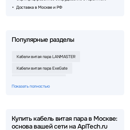
Доставка в Москве и РФ
Популярные разделы
Кабели витая пара LANMASTER
Кабели витая пара ExeGate
Кабели витая пара SHIP
Показать полностью
Кабели витая пара Buro
Кабели витая пара ITK
Кабели витая пара Neomax
Кабели витая пара Cabeus
Купить кабель витая пара в Москве:
основа вашей сети на AplTech.ru
Кабели витая пара NEOLAN