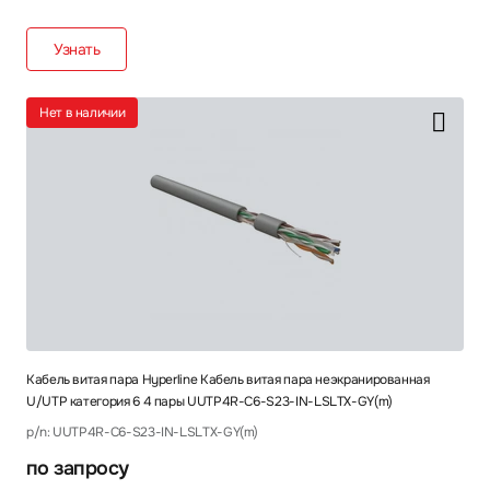
Узнать
Нет в наличии
Кабель витая пара Hyperline Кабель витая пара неэкранированная
U/UTP категория 6 4 пары UUTP4R-C6-S23-IN-LSLTX-GY(m)
p/n: UUTP4R-C6-S23-IN-LSLTX-GY(m)
по запросу