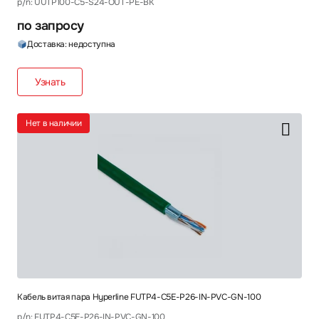
p/n: UUTP100-C5-S24-OUT-PE-BK
по запросу
Доставка: недоступна
Узнать
Нет в наличии
Кабель витая пара Hyperline FUTP4-C5E-P26-IN-PVC-GN-100
p/n: FUTP4-C5E-P26-IN-PVC-GN-100