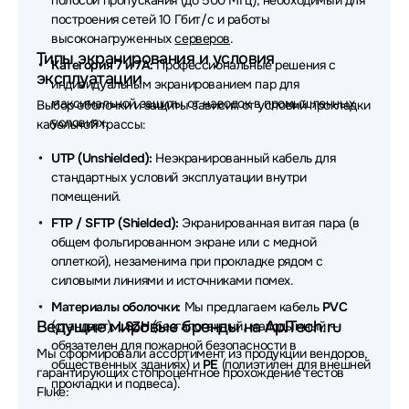
полосой пропускания (до 500 МГц), необходимый для
Кабели витая пара Hikvision
построения сетей 10 Гбит/с и работы
высоконагруженных
серверов
.
Кабели витая пара KCEP
Типы экранирования и условия
Категория 7 и 7A:
Профессиональные решения с
эксплуатации
индивидуальным экранированием пар для
Кабели витая пара TWT
максимальной защиты от наводок в промышленных
Выбор оболочки и защиты зависит от условий прокладки
условиях.
кабельной трассы:
Кабели витая пара Kramer
UTP (Unshielded):
Неэкранированный кабель для
Кабели витая пара NO NAME
стандартных условий эксплуатации внутри
помещений.
Кабели витая пара Legrand
FTP / SFTP (Shielded):
Экранированная витая пара (в
Кабели витая пара WRline
общем фольгированном экране или с медной
оплеткой), незаменима при прокладке рядом с
Кабели витая пара Ubiquiti
силовыми линиями и источниками помех.
Материалы оболочки:
Мы предлагаем кабель
PVC
Кабели витая пара ATcom
Ведущие мировые бренды на AplTech.ru
(стандарт),
LSZH
(безгалогенный, малодымный —
обязателен для пожарной безопасности в
Кабели витая пара Паритет
Мы сформировали ассортимент из продукции вендоров,
общественных зданиях) и
PE
(полиэтилен для внешней
гарантирующих стопроцентное прохождение тестов
Кабели витая пара UGREEN
прокладки и подвеса).
Fluke: