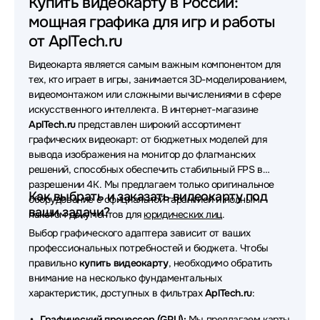
Купить видеокарту в России:
мощная графика для игр и работы
Видеокарты Sinotex
Видеокарты PNY
от AplTech.ru
Видеокарты Maxsun
Видеокарты Acer
Видеокарта является самым важным компонентом для
Видеокарты Colorful
Видеокарты OCPC
тех, кто играет в игры, занимается 3D-моделированием,
видеомонтажом или сложными вычислениями в сфере
Видеокарты XFX
Видеокарты PowerColor
искусственного интеллекта. В интернет-магазине
AplTech.ru
представлен широкий ассортимент
Видеокарты Matrox
Видеокарты AMD
графических видеокарт: от бюджетных моделей для
вывода изображения на монитор до флагманских
Видеокарты Intel
Видеокарты Gainward
решений, способных обеспечить стабильный FPS в
разрешении 4K. Мы предлагаем только оригинальное
Как выбрать и заказать видеокарту под
оборудование с официальной гарантией и полным
ваши задачи?
пакетом документов для
юридических лиц
.
Выбор графического адаптера зависит от ваших
профессиональных потребностей и бюджета. Чтобы
правильно
купить видеокарту
, необходимо обратить
внимание на несколько фундаментальных
характеристик, доступных в фильтрах
AplTech.ru
:
Графический процессор (GPU):
Мы предлагаем карты