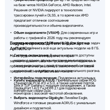
на базе чипов NVIDIA GeForce, AMD Radeon, Intel.
Решения от NVIDIA лидируют в технологиях
трассировки лучей и DLSS, в то время как AMD
предлагает отличное соотношение
производительности и объема видеопамяти.
Объем видеопамяти (VRAM):
Для современных игр и
работы с графикой в 2026 году мы рекомендуем
Ведущие производители видеокарт на
купить видеокарту 12 ГБ
или 16 ГБ. Для базовых задач
AplTech.ru
и Full HD гейминга всё еще актуальны модели на 8 ГБ.
Система охлаждения:
В нашем каталоге доступны
Мы сотрудничаем с вендорами, которые
модели с одним, двумя или тремя вентиляторами, а
зарекомендовали себя как производители надежных и
также видеокарты с предустановленной системой
производительных решений. В зависимости от ваших
жидкостного охлаждения для экстремального разгона.
предпочтений, на
AplTech.ru
вы можете:
Интерфейсы подключения:
Поддержка актуальных
Купить видеокарту ASUS:
Премиальные серии ROG
стандартов PCIe 4.0 и 5.0, а также наличие портов
Strix и TUF Gaming с мощным охлаждением, а также
DisplayPort 1.4/2.1 и HDMI 2.1 для подключения
компактные серии Dual.
мониторов с высокой частотой обновления.
Выбрать видеокарты Gigabyte:
Линейки Eagle,
Windforce и топовые решения AORUS с уникальным
дизайном и подсветкой.