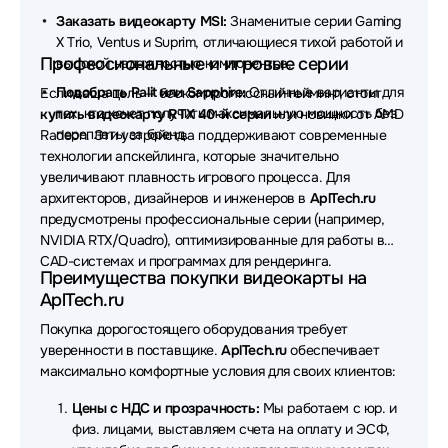
Заказать видеокарту MSI:
Знаменитые серии Gaming
X Trio, Ventus и Suprim, отличающиеся тихой работой и
Профессиональные и игровые серии
высокой надежностью компонентов.
Подобрать Palit или Sapphire:
Отличные варианты для
Если ваша цель — бескомпромиссный гейминг, стоит
тех, кто хочет получить максимальную мощность без
купить видеокарту RTX 40-й серии
или новинки от AMD
переплаты за бренд.
Radeon. Эти устройства поддерживают современные
технологии апскейлинга, которые значительно
увеличивают плавность игрового процесса. Для
архитекторов, дизайнеров и инженеров в
AplTech.ru
предусмотрены профессиональные серии (например,
NVIDIA RTX/Quadro), оптимизированные для работы в
CAD-системах и программах для рендеринга.
Преимущества покупки видеокарты на
AplTech.ru
Покупка дорогостоящего оборудования требует
уверенности в поставщике.
AplTech.ru
обеспечивает
максимально комфортные условия для своих клиентов:
Цены с НДС и прозрачность:
Мы работаем с юр. и
физ. лицами, выставляем счета на оплату и ЭСФ,