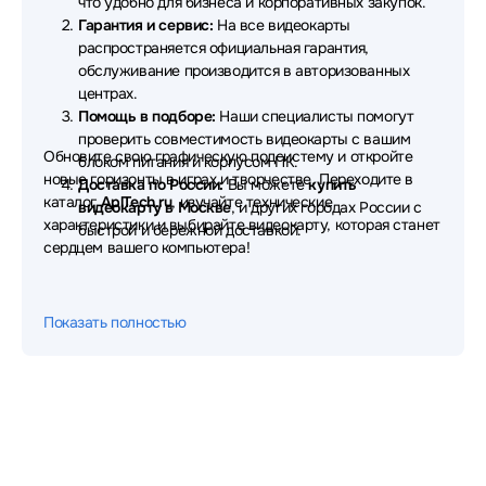
что удобно для бизнеса и корпоративных закупок.
Гарантия и сервис:
На все видеокарты
распространяется официальная гарантия,
обслуживание производится в авторизованных
центрах.
Помощь в подборе:
Наши специалисты помогут
проверить совместимость видеокарты с вашим
Обновите свою графическую подсистему и откройте
блоком питания и корпусом ПК.
новые горизонты в играх и творчестве. Переходите в
Доставка по России:
Вы можете
купить
каталог
AplTech.ru
, изучайте технические
видеокарту в Москве
, и других городах России с
характеристики и выбирайте видеокарту, которая станет
быстрой и бережной доставкой.
сердцем вашего компьютера!
Показать полностью