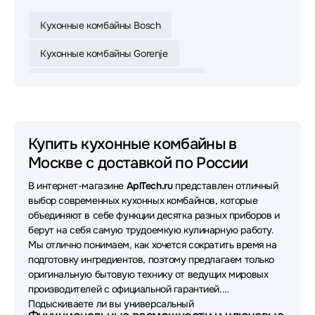
Кухонные комбайны Bosch
Кухонные комбайны Gorenje
Кухонные комбайны Russell Hobbs
Кухонные комбайны Philips
Кухонные комбайны Deerma
Купить кухонные комбайны в
Москве с доставкой по России
В интернет-магазине
AplTech.ru
представлен отличный
выбор современных кухонных комбайнов, которые
объединяют в себе функции десятка разных приборов и
берут на себя самую трудоемкую кулинарную работу.
Мы отлично понимаем, как хочется сократить время на
подготовку ингредиентов, поэтому предлагаем только
оригинальную бытовую технику от ведущих мировых
производителей с официальной гарантией.
Подыскиваете ли вы универсальный