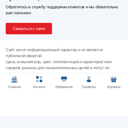
Обратитесь в службу поддержки клиентов и мы обязательно
вам поможем
Связаться с нами
Сайт носит информационный характер и не является
публичной офертой.
Цена, внешний вид, цвет, комплектация и характеристики
товаров указаны для ознакомительных целей и могут не
совпадать с соответствующими параметрами поставляемых
товаров - уточняйте информацию у менеджера при
оформлении заказа.
Главная
Каталог
Избранное
Профиль
Корзина
Политика конфиденциальности
© 2012 — 2026 ООО «Эпл Тэк»