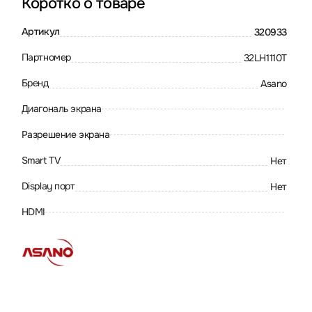
Коротко о товаре
Артикул
320933
Партномер
32LH1110T
Бренд
Asano
Диагональ экрана
Разрешение экрана
Smart TV
Нет
Display порт
Нет
HDMI