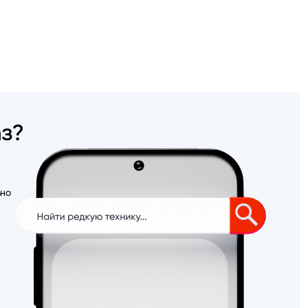
аз?
ьно