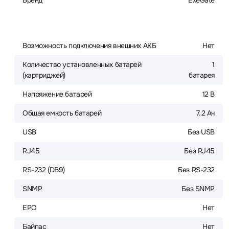
Бренд
ExeGate
Возможность подключения внешних АКБ
Нет
Количество установленных батарей
1
(картриджей)
батарея
Напряжение батарей
12 В
Общая емкость батарей
7.2 Ач
USB
Без USB
RJ45
Без RJ45
RS-232 (DB9)
Без RS-232
SNMP
Без SNMP
EPO
Нет
Байпас
Нет