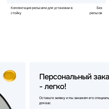
Комлектация рельсами для установки в
Без
стойку
рельсов
Персональный
зак
- легко!
Оставьте заявку и мы закажем его специал
для вас