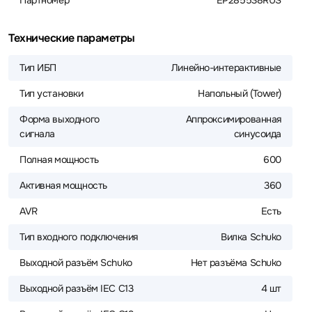
Партномер
EP285538RUS
Технические параметры
Тип ИБП
Линейно-интерактивные
Тип установки
Напольный (Tower)
Форма выходного
Аппроксимированная
сигнала
синусоида
Полная мощность
600
Активная мощность
360
AVR
Есть
Тип входного подключения
Вилка Schuko
Выходной разъём Schuko
Нет разъёма Schuko
Выходной разъём IEC C13
4 шт