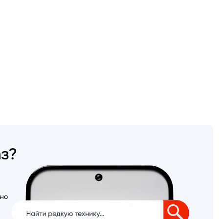
аз?
ьно