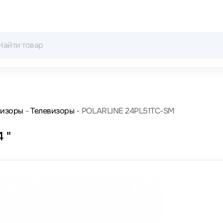
визоры
Телевизоры
POLARLINE 24PL51TC-SM
 "