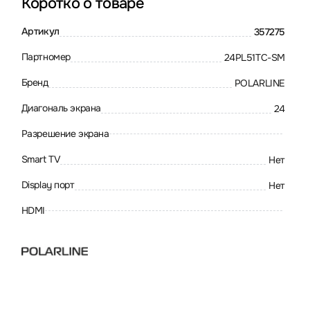
Коротко о товаре
Артикул
357275
Партномер
24PL51TC-SM
Бренд
POLARLINE
Диагональ экрана
24
Разрешение экрана
Smart TV
Нет
Display порт
Нет
HDMI