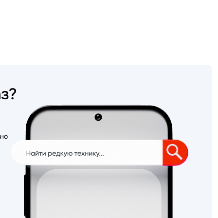
аз?
ьно