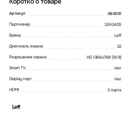
Коротко о товаре
Артикул
464591
Партномер
32H240S
Бренд
Leff
Диагональ экрана
32
Разрешение экрана
HD 1366x768 (16:9)
Smart TV
Нет
Display порт
Нет
HDMI
3 порта