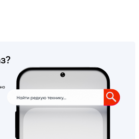
аз?
ьно