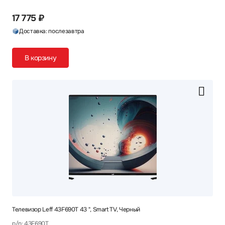
17 775 ₽
Доставка: послезавтра
В корзину
Телевизор Leff 43F690T 43 ", Smart TV, Черный
p/n: 43F690T