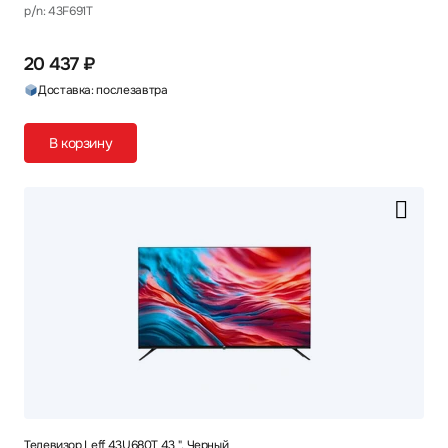
p/n: 43F691T
20 437 ₽
Доставка: послезавтра
В корзину
Телевизор Leff 43U680T 43 ", Черный