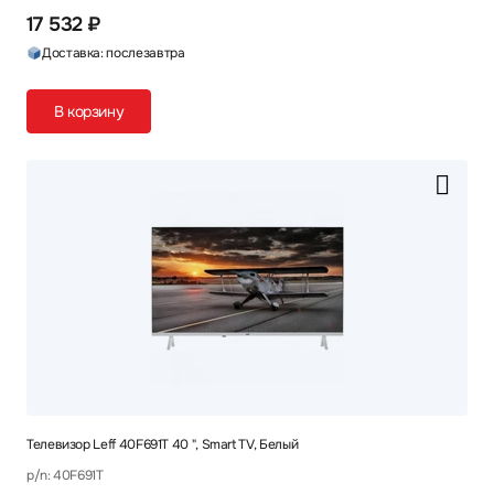
17 532 ₽
Доставка: послезавтра
В корзину
Телевизор Leff 40F691T 40 ", Smart TV, Белый
p/n: 40F691T