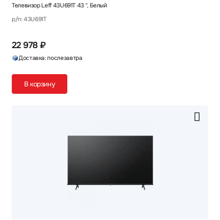
Телевизор Leff 43U691T 43 ", Белый
p/n: 43U691T
22 978 ₽
Доставка: послезавтра
В корзину