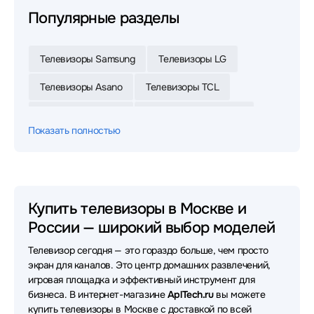
Популярные разделы
Телевизоры Samsung
Телевизоры LG
Телевизоры Asano
Телевизоры TCL
Телевизоры Digma
Телевизоры Skyworth
Показать полностью
Телевизоры Xiaomi
Телевизоры POLARLINE
Телевизоры Haier
Телевизоры Topdevice
Телевизоры Leff
Телевизоры Яндекс
Купить телевизоры в Москве и
России — широкий выбор моделей
Телевизоры Shivaki
Телевизоры Artel
Телевизор сегодня — это гораздо больше, чем просто
Телевизоры Sony
Телевизоры Dreame
экран для каналов. Это центр домашних развлечений,
игровая площадка и эффективный инструмент для
Телевизоры Hikers
Телевизоры Philips
бизнеса. В интернет-магазине
AplTech.ru
вы можете
купить телевизоры в Москве с доставкой по всей
Телевизоры Kuppersberg
Телевизоры Harper