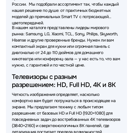
России. Мы подобрали ассортимент так, чтобы каждый
нашел решение по душе: от практичных бюджетных
Телевизоры Viomi
Телевизоры Aiwa
моделей до премиальных Smart TV с потрясающей
Телевизоры HP
Телевизоры Horizont
цветопередачей.
В нашем каталоге представлены лидеры мирового
рынка: Samsung, LG, Xiaomi, TCL, Sony, Philips, Skyworth,
Телевизоры KIVI
Телевизоры Sber
Hisense и другие проверенные бренды. Нужен ли вам
компактный экран для кухни или огромная панель с
Телевизоры Irbis
Телевизоры Raskat
диагональю от 24 до 110 дюймов для домашнего
Телевизоры Витязь
Телевизоры Skyland
кинотеатра или конференц-зала — у нас есть то, что вам
нужно, с гарантией и по честной цене.
Телевизоры Olto
Телевизоры Acefast
Телевизоры с разным
Телевизоры Qwatt
Телевизоры Rombica
разрешением: HD, Full HD, 4K и 8K
Четкость изображения определяет, насколько
комфортно вам будет погружаться в происходящее на
экране. Мы предлагаем технику с любым типом
разрешения: от базовых HD и Full HD (1920×1080) для
повседневных задач до востребованных 4K телевизоров
(3840×2160) и сверхтехнологичных 8K панелей, где
детализация достигает предела возможностей