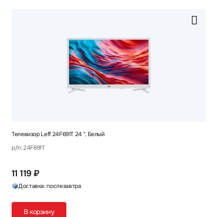
Телевизор Leff 24F691T 24 ", Белый
p/n: 24F691T
11 119 ₽
Доставка: послезавтра
В корзину