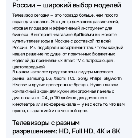
России — широкий выбор моделей
Телевизоры Shivaki
Телевизоры Artel
Телевизор сегодня — это гораздо больше, чем просто
Телевизоры Sony
Телевизоры Dreame
экран для каналов. Это центр домашних развлечений,
игровая площадка и эффективный инструмент для
Телевизоры Philips
Телевизоры Hikers
бизнеса. В интернет-магазине
AplTech.ru
вы можете
купить телевизоры в Москве с доставкой по всей
Телевизоры Kuppersberg
Телевизоры Harper
России. Мы подобрали ассортимент так, чтобы каждый
нашел решение по душе: от практичных бюджетных
Телевизоры Viomi
Телевизоры Aiwa
моделей до премиальных Smart TV с потрясающей
Телевизоры HP
Телевизоры Horizont
цветопередачей.
В нашем каталоге представлены лидеры мирового
рынка: Samsung, LG, Xiaomi, TCL, Sony, Philips, Skyworth,
Телевизоры KIVI
Телевизоры Sber
Hisense и другие проверенные бренды. Нужен ли вам
компактный экран для кухни или огромная панель с
Телевизоры Irbis
Телевизоры Raskat
диагональю от 24 до 110 дюймов для домашнего
Телевизоры Витязь
Телевизоры Skyland
кинотеатра или конференц-зала — у нас есть то, что вам
нужно, с гарантией и по честной цене.
Телевизоры Olto
Телевизоры Acefast
Телевизоры с разным
Телевизоры Qwatt
Телевизоры Rombica
разрешением: HD, Full HD, 4K и 8K