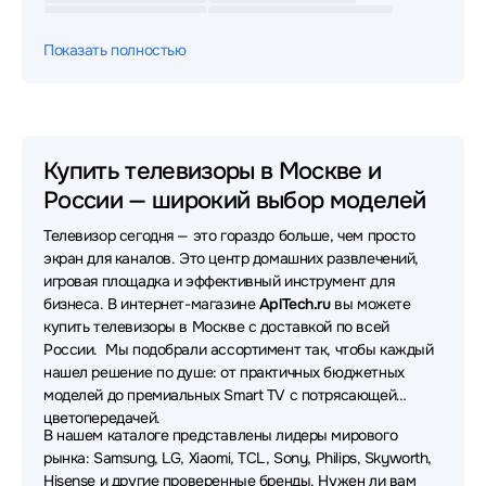
Телевизоры Digma
Телевизоры Skyworth
Показать полностью
Телевизоры POLARLINE
Телевизоры Xiaomi
Телевизоры Haier
Телевизоры Topdevice
Телевизоры Leff
Телевизоры Яндекс
Купить телевизоры в Москве и
России — широкий выбор моделей
Телевизоры Shivaki
Телевизоры Sony
Телевизор сегодня — это гораздо больше, чем просто
Телевизоры Dreame
Телевизоры Artel
экран для каналов. Это центр домашних развлечений,
игровая площадка и эффективный инструмент для
Телевизоры Philips
Телевизоры Hikers
бизнеса. В интернет-магазине
AplTech.ru
вы можете
купить телевизоры в Москве с доставкой по всей
Телевизоры Harper
Телевизоры Kuppersberg
России. Мы подобрали ассортимент так, чтобы каждый
нашел решение по душе: от практичных бюджетных
Телевизоры Viomi
Телевизоры Aiwa
моделей до премиальных Smart TV с потрясающей
Телевизоры HP
Телевизоры Horizont
цветопередачей.
В нашем каталоге представлены лидеры мирового
рынка: Samsung, LG, Xiaomi, TCL, Sony, Philips, Skyworth,
Телевизоры KIVI
Телевизоры Raskat
Hisense и другие проверенные бренды. Нужен ли вам