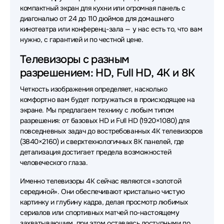
компактный экран для кухни или огромная панель с
Телевизоры Витязь
Телевизоры Sber
диагональю от 24 до 110 дюймов для домашнего
Телевизоры Irbis
Телевизоры Rombica
кинотеатра или конференц-зала — у нас есть то, что вам
нужно, с гарантией и по честной цене.
Телевизоры Skyland
Телевизоры Olto
Телевизоры с разным
Телевизоры Acefast
Телевизоры Qwatt
разрешением: HD, Full HD, 4K и 8K
Четкость изображения определяет, насколько
комфортно вам будет погружаться в происходящее на
экране. Мы предлагаем технику с любым типом
разрешения: от базовых HD и Full HD (1920×1080) для
повседневных задач до востребованных 4K телевизоров
(3840×2160) и сверхтехнологичных 8K панелей, где
детализация достигает предела возможностей
человеческого глаза.
Именно телевизоры 4K сейчас являются «золотой
серединой». Они обеспечивают кристально чистую
картинку и глубину кадра, делая просмотр любимых
сериалов или спортивных матчей по-настоящему
захватывающим, при этом оставаясь доступными по