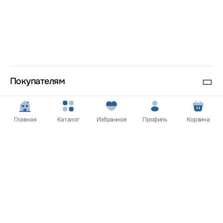
Покупателям
Нужна помощь? Мы на связи!
Главная
Каталог
Избранное
Профиль
Корзина
Обратитесь в службу поддержки клиентов и мы обязательно
вам поможем
Связаться с нами
Сайт носит информационный характер и не является
публичной офертой.
Цена, внешний вид, цвет, комплектация и характеристики