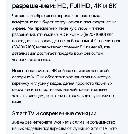
Телевизоры Skyland
Телевизоры Olto
разрешением: HD, Full HD, 4K и 8K
Четкость изображения определяет, насколько
комфортно вам будет погружаться в происходящее на
экране. Мы предлагаем технику с любым типом
разрешения: от базовых HD и Full HD (1920×1080) для
повседневных задач до востребованных 4K телевизоров
(3840×2160) и сверхтехнологичных 8K панелей, где
детализация достигает предела возможностей
человеческого глаза.
Именно телевизоры 4K сейчас являются «золотой
серединой». Они обеспечивают кристально чистую
картинку и глубину кадра, делая просмотр любимых
сериалов или спортивных матчей по-настоящему
захватывающим, при этом оставаясь доступными по
цене.
Smart TV и современные функции
Жизнь без интернета уже немыслима, и большинство
наших моделей поддерживают функцию Smart TV. Это