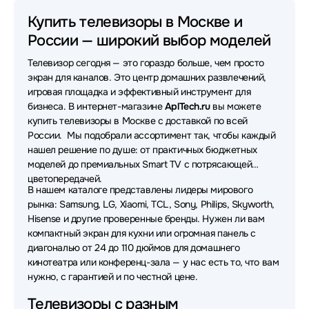
Телевизоры Topdevice
Телевизоры Яндекс
Купить телевизоры в Москве и
России — широкий выбор моделей
Телевизоры Shivaki
Телевизоры Artel
Телевизор сегодня — это гораздо больше, чем просто
Телевизоры Sony
Телевизоры Dreame
экран для каналов. Это центр домашних развлечений,
игровая площадка и эффективный инструмент для
Телевизоры Hikers
Телевизоры Philips
бизнеса. В интернет-магазине
AplTech.ru
вы можете
купить телевизоры в Москве с доставкой по всей
Телевизоры Kuppersberg
Телевизоры Harper
России. Мы подобрали ассортимент так, чтобы каждый
нашел решение по душе: от практичных бюджетных
Телевизоры Viomi
Телевизоры Aiwa
моделей до премиальных Smart TV с потрясающей
Телевизоры HP
Телевизоры Horizont
цветопередачей.
В нашем каталоге представлены лидеры мирового
рынка: Samsung, LG, Xiaomi, TCL, Sony, Philips, Skyworth,
Телевизоры KIVI
Телевизоры Sber
Hisense и другие проверенные бренды. Нужен ли вам
компактный экран для кухни или огромная панель с
Телевизоры Irbis
Телевизоры Raskat
диагональю от 24 до 110 дюймов для домашнего
Телевизоры Витязь
Телевизоры Acefast
кинотеатра или конференц-зала — у нас есть то, что вам
нужно, с гарантией и по честной цене.
Телевизоры Qwatt
Телевизоры Rombica
Телевизоры с разным