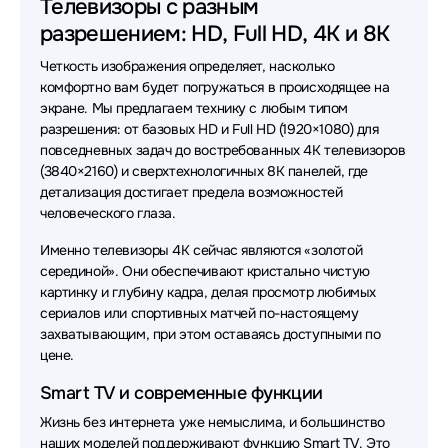
Телевизоры с разным
Телевизоры Qwatt
Телевизоры Rombica
разрешением: HD, Full HD, 4K и 8K
Четкость изображения определяет, насколько
комфортно вам будет погружаться в происходящее на
экране. Мы предлагаем технику с любым типом
разрешения: от базовых HD и Full HD (1920×1080) для
повседневных задач до востребованных 4K телевизоров
(3840×2160) и сверхтехнологичных 8K панелей, где
детализация достигает предела возможностей
человеческого глаза.
Именно телевизоры 4K сейчас являются «золотой
серединой». Они обеспечивают кристально чистую
картинку и глубину кадра, делая просмотр любимых
сериалов или спортивных матчей по-настоящему
захватывающим, при этом оставаясь доступными по
цене.
Smart TV и современные функции
Жизнь без интернета уже немыслима, и большинство
наших моделей поддерживают функцию Smart TV. Это