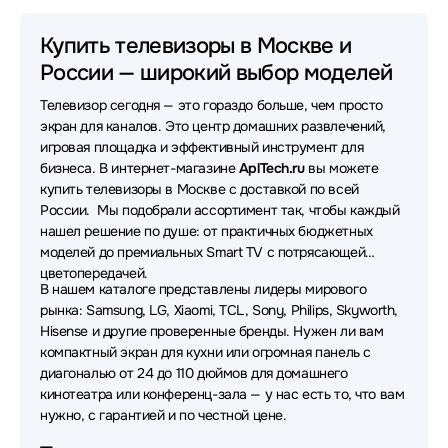
Телевизоры Leff
Телевизоры Яндекс
Купить телевизоры в Москве и
России — широкий выбор моделей
Телевизоры Shivaki
Телевизоры Dreame
Телевизор сегодня — это гораздо больше, чем просто
Телевизоры Artel
Телевизоры Sony
экран для каналов. Это центр домашних развлечений,
игровая площадка и эффективный инструмент для
Телевизоры Philips
Телевизоры Hikers
бизнеса. В интернет-магазине
AplTech.ru
вы можете
купить телевизоры в Москве с доставкой по всей
Телевизоры Kuppersberg
Телевизоры Harper
России. Мы подобрали ассортимент так, чтобы каждый
нашел решение по душе: от практичных бюджетных
Телевизоры Viomi
Телевизоры Aiwa
моделей до премиальных Smart TV с потрясающей
Телевизоры HP
Телевизоры KIVI
цветопередачей.
В нашем каталоге представлены лидеры мирового
рынка: Samsung, LG, Xiaomi, TCL, Sony, Philips, Skyworth,
Телевизоры Horizont
Телевизоры Irbis
Hisense и другие проверенные бренды. Нужен ли вам
компактный экран для кухни или огромная панель с
Телевизоры Sber
Телевизоры Raskat
диагональю от 24 до 110 дюймов для домашнего
Телевизоры Витязь
Телевизоры Skyland
кинотеатра или конференц-зала — у нас есть то, что вам
нужно, с гарантией и по честной цене.
Телевизоры Olto
Телевизоры Acefast