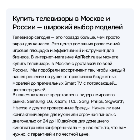
Телевизоры Haier
Телевизоры Topdevice
Телевизоры Leff
Телевизоры Яндекс
Купить телевизоры в Москве и
России — широкий выбор моделей
Телевизоры Shivaki
Телевизоры Artel
Телевизор сегодня — это гораздо больше, чем просто
Телевизоры Sony
Телевизоры Dreame
экран для каналов. Это центр домашних развлечений,
игровая площадка и эффективный инструмент для
Телевизоры Hikers
Телевизоры Philips
бизнеса. В интернет-магазине
AplTech.ru
вы можете
купить телевизоры в Москве с доставкой по всей
Телевизоры Kuppersberg
Телевизоры Harper
России. Мы подобрали ассортимент так, чтобы каждый
нашел решение по душе: от практичных бюджетных
Телевизоры Viomi
Телевизоры Aiwa
моделей до премиальных Smart TV с потрясающей
Телевизоры HP
Телевизоры Horizont
цветопередачей.
В нашем каталоге представлены лидеры мирового
рынка: Samsung, LG, Xiaomi, TCL, Sony, Philips, Skyworth,
Телевизоры KIVI
Телевизоры Sber
Hisense и другие проверенные бренды. Нужен ли вам
компактный экран для кухни или огромная панель с
Телевизоры Irbis
Телевизоры Raskat
диагональю от 24 до 110 дюймов для домашнего
Телевизоры Витязь
Телевизоры Olto
кинотеатра или конференц-зала — у нас есть то, что вам
нужно, с гарантией и по честной цене.
Телевизоры Acefast
Телевизоры Qwatt