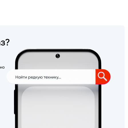
аз?
ьно