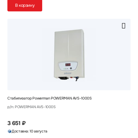
В корзину
Стабилизатор Powerman POWERMAN AVS-1000S
p/n: POWERMAN AVS-1000S
3 651 ₽
Доставка: 10 августа