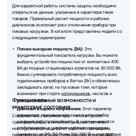
Для корректной работы системы защиты необходимо
опираться на данные, указанные в характеристиках
товаров. Правильный расчет мощности и рабочих
диапазонов исключает риск отключения прибора при
пиковых нагрузках. В каталоге представлены модели со
следующими параметрами:
Полная выходная мощность (ВА):
Это
фундаментальный показатель нагрузки. Вы можете
выбрать устройства мощностью от компактных 400
ВА до мощных стационарных агрегатов на 30 000 ВА.
Важно суммировать потребляемую мощность всех
подключаемых приборов в Ваттах (Вт) и обязательно
закладывать запас на пусковые токи, которые
возникают при старте
холодильников
, насосов и
Функциональные возможности и
кондиционеров
.
мониторинг состояния
Диапазон входного напряжения:
Этот параметр
определяет, при каком вольтаже в сети прибор
Современные стабилизаторы — это не просто
сохранит работоспособность. В наличии имеются
трансформаторы, а интеллектуальные системы с
стабилизаторы с широким рабочим коридором
многоуровневой защитой от короткого замыкания,
(например, от 90-310 В или 100-280 В) и стандартные
перегрева и перегрузки. Большинство моделей
SVC,