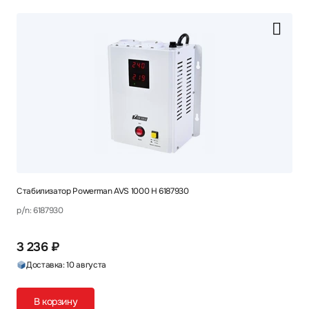
Стабилизатор Powerman AVS 1000 H 6187930
p/n: 6187930
3 236 ₽
Доставка: 10 августа
В корзину