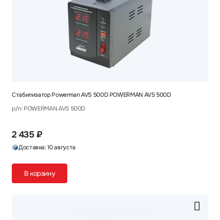
Стабилизатор Powerman AVS 500D POWERMAN AVS 500D
p/n: POWERMAN AVS 500D
2 435 ₽
Доставка: 10 августа
В корзину