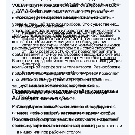
решения с диапазонами 140-270 В, 175-275 В или 185-
VOLTA
и других брендов оснащаются цифровыми LCD-
265 В. Выбор зависит от того, насколько глубокие
дисплеями. Наличие экрана позволяет в реальном
просадки фиксируются в вашей локальной сети.
времени видеть вольтаж на входе и выходе, а также
уровень текущей загрузки прибора. Это существенно
Тип выходного разъема:
упрощает эксплуатацию и позволяет вовремя заметить
Разъем Schuko (евророзетка):
Самый удобный
Для чувствительной электроники, такой как газовые
критические отклонения в электросети.
формат для бытового и офисного использования. В
котлы отопления или медицинское оборудование,
каталоге доступны модели с количеством выходов
рекомендуются стабилизаторы с высокой скоростью
от 1 до 6 розеток Schuko, что позволяет запитать
срабатывания и точной калибровкой выходного сигнала.
несколько устройств одновременно без
сетевых
В свою очередь, релейные модели отлично подходят для
фильтров
.
компьютерной периферии и
телевизоров
. Разнообразие
Клеммное подключение:
Используется в
представленных брендов в каталоге AplTech позволяет
высокомощных стабилизаторах, которые
найти баланс между ценой и требуемым уровнем
устанавливаются непосредственно в
защиты, независимо от того, покупаете ли вы
Преимущества покупки стабилизаторов в
распределительный щит и защищают всю линию
бюджетный фильтр-стабилизатор или серьезную
AplTech.ru
электропитания на объекте.
систему для серверного узла.
Мы предлагаем только оригинальное оборудование с
Способ установки:
В зависимости от свободного
официальной гарантией от заводов-изготовителей.
места можно выбрать
настенные модели
, которые
Покупая стабилизатор у нас, вы получаете экспертный
экономят пространство в технических помещениях,
сервис и уверенность в надежности защиты:
или классические
напольные
варианты для установки
в нишах или под рабочим столом.