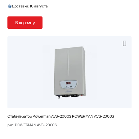
Доставка: 10 августа
В корзину
Стабилизатор Powerman AVS-2000S POWERMAN AVS-2000S
p/n: POWERMAN AVS-2000S