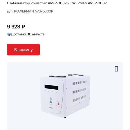
Стабилизатор Powerman AVS-5000P POWERMAN AVS-5000P
p/n: POWERMAN AVS-5000P
9 923 ₽
Доставка: 10 августа
В корзину