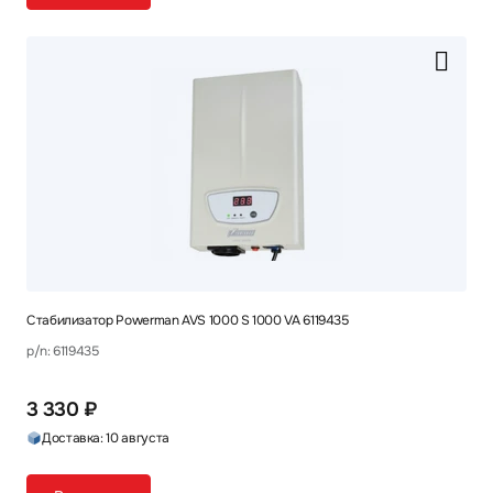
Стабилизатор Powerman AVS 1000 S 1000 VA 6119435
p/n: 6119435
3 330 ₽
Доставка: 10 августа