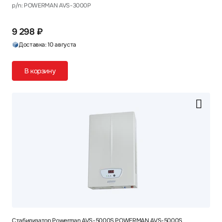
p/n: POWERMAN AVS-3000P
9 298 ₽
Доставка: 10 августа
В корзину
Стабилизатор Powerman AVS-5000S POWERMAN AVS-5000S