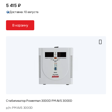
5 415 ₽
Доставка: 10 августа
В корзину
Стабилизатор Powerman 3000D PM AVS 3000D
p/n: PM AVS 3000D