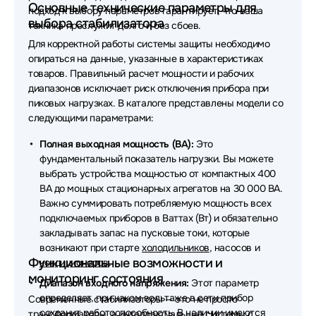
Основные технические параметры для
подход к выбору параметров гарантирует, что ваша
выбора стабилизатора
техника прослужит долго и без сбоев.
Для корректной работы системы защиты необходимо
опираться на данные, указанные в характеристиках
товаров. Правильный расчет мощности и рабочих
диапазонов исключает риск отключения прибора при
пиковых нагрузках. В каталоге представлены модели со
следующими параметрами:
Полная выходная мощность (ВА):
Это
фундаментальный показатель нагрузки. Вы можете
выбрать устройства мощностью от компактных 400
ВА до мощных стационарных агрегатов на 30 000 ВА.
Важно суммировать потребляемую мощность всех
подключаемых приборов в Ваттах (Вт) и обязательно
закладывать запас на пусковые токи, которые
возникают при старте
холодильников
, насосов и
Функциональные возможности и
кондиционеров
.
мониторинг состояния
Диапазон входного напряжения:
Этот параметр
определяет, при каком вольтаже в сети прибор
Современные стабилизаторы — это не просто
сохранит работоспособность. В наличии имеются
трансформаторы, а интеллектуальные системы с