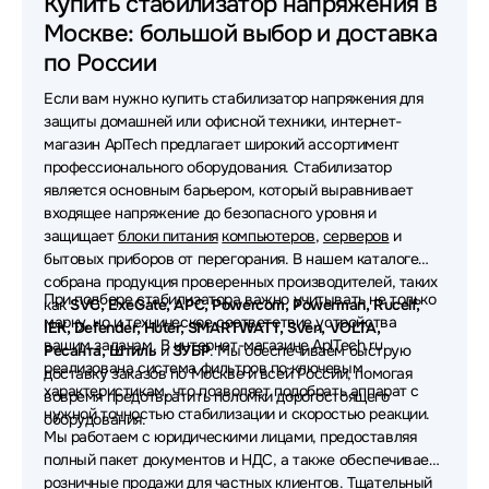
Купить стабилизатор напряжения в
Москве: большой выбор и доставка
Стабилизаторы SMARTWATT
по России
Стабилизаторы Defender
Стабилизаторы IEK
Если вам нужно купить стабилизатор напряжения для
Стабилизаторы Sven
защиты домашней или офисной техники, интернет-
магазин AplTech предлагает широкий ассортимент
Стабилизаторы БАСТИОН
Стабилизаторы APC
профессионального оборудования. Стабилизатор
является основным барьером, который выравнивает
Стабилизаторы Tripp-Lite
входящее напряжение до безопасного уровня и
защищает
блоки питания
компьютеров
,
серверов
и
Стабилизаторы Tuncmatik
бытовых приборов от перегорания. В нашем каталоге
собрана продукция проверенных производителей, таких
Стабилизаторы ЗУБР
Стабилизаторы Huter
При подборе стабилизатора важно учитывать не только
как
SVC, ExeGate, APC, Powercom, Powerman, Rucelf,
марку, но и техническое соответствие устройства
IEK, Defender, Huter, SMARTWATT, Sven, VOLTA,
вашим задачам. В интернет-магазине AplTech.ru
Ресанта, Штиль
и
ЗУБР
. Мы обеспечиваем быструю
реализована система фильтров по ключевым
доставку заказов по Москве и всей России, помогая
характеристикам, что позволяет подобрать аппарат с
вовремя предотвратить поломки дорогостоящего
нужной точностью стабилизации и скоростью реакции.
оборудования.
Мы работаем с юридическими лицами, предоставляя
полный пакет документов и НДС, а также обеспечиваем
розничные продажи для частных клиентов. Тщательный