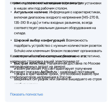
сервис и уверенность в надежности защиты:
или классические
напольные
варианты для установки
в нишах или под рабочим столом.
Актуальное наличие:
Информация о характеристиках,
включая диапазоны входного напряжения (145-270 В,
135-310 В и др.) и типы входных разъемов, всегда
соответствует реальным данным оборудования на
складе.
Широкий выбор конфигураций:
Возможность
подобрать устройство с нужным количеством розеток
Schuko или клеммным блоком позволяет организовать
Качественный стабилизатор напряжения — это
электропитание максимально безопасно и эстетично.
надежная страховка вашей электроники от
Быстрая логистика:
Налаженная доставка по Москве
непредвиденных затрат на ремонт.
и всем регионам России гарантирует получение
Интернет-магазин
AplTech.ru
- надежный поставщик
товара в кратчайшие сроки, что особенно важно при
стабилизаторов напряжения в России
аварийных ситуациях или замене вышедшего из строя
стабилизатора.
Техническая поддержка:
Наши специалисты помогут
Показать полностью
разобраться в разнице между мощностью в ВА и Вт, а
также подберут оптимальный диапазон стабилизации
через формы обратной связи на сайте.