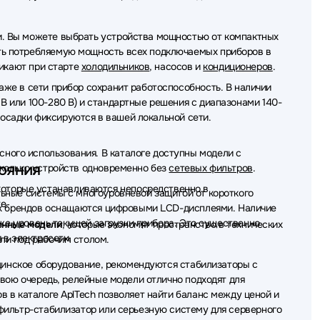
. Вы можете выбрать устройства мощностью от компактных
ть потребляемую мощность всех подключаемых приборов в
никают при старте
холодильников
, насосов и
кондиционеров
.
аже в сети прибор сохранит работоспособность. В наличии
В или 100-280 В) и стандартные решения с диапазонами 140-
просадки фиксируются в вашей локальной сети.
ного использования. В каталоге доступны модели с
ояния
есколько устройств одновременно без
сетевых фильтров
.
которые устанавливаются непосредственно в
ьные системы с многоуровневой защитой от короткого
е.
х брендов оснащаются цифровыми LCD-дисплеями. Наличие
кже уровень текущей загрузки прибора. Это существенно
енные модели
, которые экономят пространство в технических
 в электросети.
ли под рабочим столом.
ицинское оборудование, рекомендуются стабилизаторы с
свою очередь, релейные модели отлично подходят для
в в каталоге AplTech позволяет найти баланс между ценой и
фильтр-стабилизатор или серьезную систему для серверного