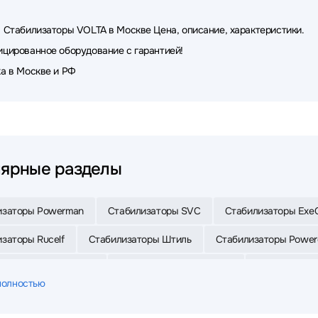
 Стабилизаторы VOLTA в Москве Цена, описание, характеристики.
цированное оборудование с гарантией!
а в Москве и РФ
ярные разделы
изаторы Powerman
Стабилизаторы SVC
Стабилизаторы Exe
заторы Rucelf
Стабилизаторы Штиль
Стабилизаторы Powe
изаторы SMARTWATT
Стабилизаторы Defender
Стабилизато
полностью
изаторы БАСТИОН
Стабилизаторы APC
Стабилизаторы Tripp