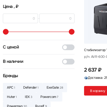
Цена
, ₽
С ценой
Стабилизатор
p/n: AVR-600-
В наличии
2 637 ₽
Бренды
Доставка: 2
APC
Defender
ExeGate
1
1
28
В корзину
Huter
IEK
Powercom
1
3
7
Powerman
Rucelf
30
9