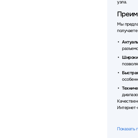
узла.
Преиму
Мы предла
получаете
Актуаль
разъемо
Широки
позволя
Быстрая
особенн
Технич
диапазо
Качествен
Интернет
Показать 