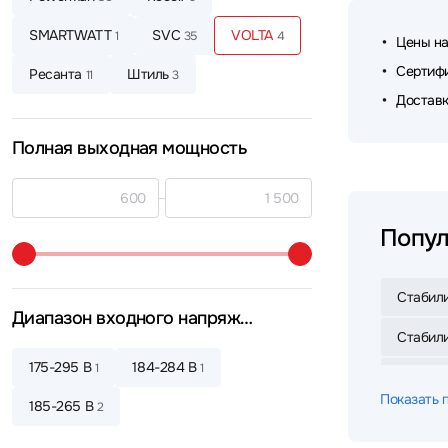
SMARTWATT
SVC
VOLTA
1
35
4
Цены на
Сертифи
Ресанта
Штиль
11
3
Доставк
Полная выходная мощность
Попул
Стабил
Диапазон входного напряжения
Стабили
175-295 В
184-284 В
1
1
Стабил
Показать 
185-265 В
2
Стабил