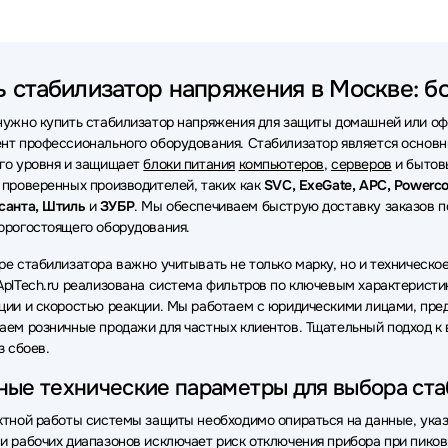
заторы Tuncmatik
Стабилизаторы ЗУБР
ь стабилизатор напряжения в Москве: б
нужно купить стабилизатор напряжения для защиты домашней или офи
нт профессионального оборудования. Стабилизатор является основ
го уровня и защищает
блоки питания
компьютеров
,
серверов
и бытовы
 проверенных производителей, таких как
SVC, ExeGate, APC, Powerco
санта, Штиль
и
ЗУБР
. Мы обеспечиваем быструю доставку заказов п
орогостоящего оборудования.
ре стабилизатора важно учитывать не только марку, но и техническо
AplTech.ru реализована система фильтров по ключевым характеристи
ции и скоростью реакции. Мы работаем с юридическими лицами, пред
аем розничные продажи для частных клиентов. Тщательный подход к 
з сбоев.
ные технические параметры для выбора ста
ктной работы системы защиты необходимо опираться на данные, указ
и рабочих диапазонов исключает риск отключения прибора при пиков