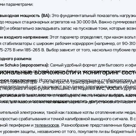
ми параметрами:
выходная мощность (ВА):
Это фундаментальный показатель нагрузки
до мощных стационарных агрегатов на 30 000 ВА. Важно суммирова
(Вт) и обязательно закладывать запас на пусковые токи, которые воз
н входного напряжения:
Этот параметр определяет, при каком вольт
 стабилизаторы с широким рабочим коридором (например, от 90-310 
175-275 В или 185-265 В. Выбор зависит от того, насколько глубокие 
одного разъема:
м Schuko (евророзетка):
Самый удобный формат для бытового и офис
иональные возможности и мониторинг сост
еством выходов от 1 до 6 розеток Schuko, что позволяет запитать н
мное подключение:
Используется в высокомощных стабилизаторах, 
ые стабилизаторы — это не просто трансформаторы, а интеллектуал
еделительный щит и защищают всю линию электропитания на объект
, перегрева и перегрузки. Большинство моделей
SVC, VOLTA
и други
зволяет в реальном времени видеть вольтаж на входе и выходе, а та
установки:
В зависимости от свободного места можно выбрать
наст
эксплуатацию и позволяет вовремя заметить критические отклонения
иях, или классические
напольные
варианты для установки в нишах и
вительной электроники, такой как газовые котлы отопления или мед
коростью срабатывания и точной калибровкой выходного сигнала. В 
рной периферии и
телевизоров
. Разнообразие представленных брендо
 уровнем защиты, независимо от того, покупаете ли вы бюджетный 