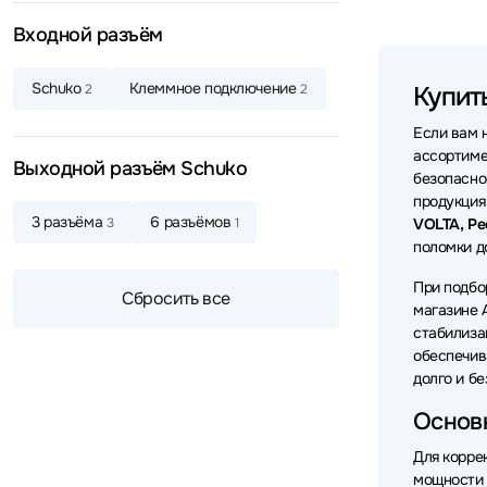
Стабили
Входной разъём
Schuko
Клеммное подключение
2
2
Купит
Если вам 
ассортиме
Выходной разъём Schuko
безопасно
продукция
3 разъёма
6 разъёмов
3
1
VOLTA, Ре
поломки д
При подбо
Сбросить все
магазине 
стабилиза
обеспечив
долго и бе
Основ
Для корре
мощности 