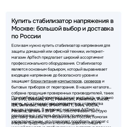
Стабилизаторы Powercom
Стабилизаторы VOLTA
Купить стабилизатор напряжения в
Москве: большой выбор и доставка
Стабилизаторы SMARTWATT
по России
Стабилизаторы Defender
Стабилизаторы Sven
Если вам нужно купить стабилизатор напряжения для
Стабилизаторы IEK
Стабилизаторы APC
защиты домашней или офисной техники, интернет-
магазин AplTech предлагает широкий ассортимент
Стабилизаторы Tripp-Lite
профессионального оборудования. Стабилизатор
является основным барьером, который выравнивает
Стабилизаторы БАСТИОН
входящее напряжение до безопасного уровня и
защищает
блоки питания
компьютеров
,
серверов
и
Стабилизаторы ЗУБР
бытовых приборов от перегорания. В нашем каталоге
собрана продукция проверенных производителей, таких
Стабилизаторы Tuncmatik
При подборе стабилизатора важно учитывать не только
как
SVC, ExeGate, APC, Powercom, Powerman, Rucelf,
марку, но и техническое соответствие устройства
IEK, Defender, Huter, SMARTWATT, Sven, VOLTA,
Стабилизаторы Huter
вашим задачам. В интернет-магазине AplTech.ru
Ресанта, Штиль
и
ЗУБР
. Мы обеспечиваем быструю
реализована система фильтров по ключевым
доставку заказов по Москве и всей России, помогая
характеристикам, что позволяет подобрать аппарат с
вовремя предотвратить поломки дорогостоящего