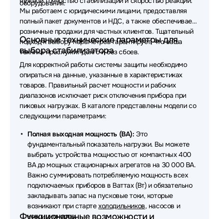
нужной точностью стабилизации и скоростью реакции.
оборудования.
Мы работаем с юридическими лицами, предоставляя
полный пакет документов и НДС, а также обеспечиваем
розничные продажи для частных клиентов. Тщательный
Основные технические параметры для
подход к выбору параметров гарантирует, что ваша
выбора стабилизатора
техника прослужит долго и без сбоев.
Для корректной работы системы защиты необходимо
опираться на данные, указанные в характеристиках
товаров. Правильный расчет мощности и рабочих
диапазонов исключает риск отключения прибора при
пиковых нагрузках. В каталоге представлены модели со
следующими параметрами:
Полная выходная мощность (ВА):
Это
фундаментальный показатель нагрузки. Вы можете
выбрать устройства мощностью от компактных 400
ВА до мощных стационарных агрегатов на 30 000 ВА.
Важно суммировать потребляемую мощность всех
подключаемых приборов в Ваттах (Вт) и обязательно
закладывать запас на пусковые токи, которые
возникают при старте
холодильников
, насосов и
Функциональные возможности и
кондиционеров
.