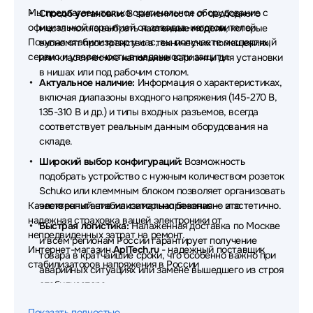
Мы предлагаем только оригинальное оборудование с
Способ установки:
В зависимости от свободного
официальной гарантией от заводов-изготовителей.
места можно выбрать
настенные модели
, которые
Покупая стабилизатор у нас, вы получаете экспертный
экономят пространство в технических помещениях,
сервис и уверенность в надежности защиты:
или классические
напольные
варианты для установки
в нишах или под рабочим столом.
Актуальное наличие:
Информация о характеристиках,
включая диапазоны входного напряжения (145-270 В,
135-310 В и др.) и типы входных разъемов, всегда
соответствует реальным данным оборудования на
складе.
Широкий выбор конфигураций:
Возможность
подобрать устройство с нужным количеством розеток
Schuko или клеммным блоком позволяет организовать
Качественный стабилизатор напряжения — это
электропитание максимально безопасно и эстетично.
надежная страховка вашей электроники от
Быстрая логистика:
Налаженная доставка по Москве
непредвиденных затрат на ремонт.
и всем регионам России гарантирует получение
Интернет-магазин
AplTech.ru
- надежный поставщик
товара в кратчайшие сроки, что особенно важно при
стабилизаторов напряжения в России
аварийных ситуациях или замене вышедшего из строя
стабилизатора.
Техническая поддержка:
Наши специалисты помогут
Показать полностью