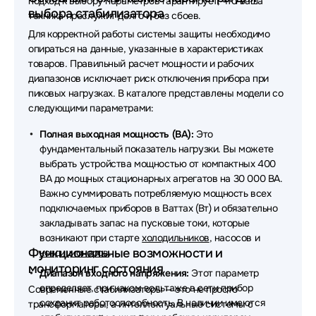
подход к выбору параметров гарантирует, что ваша
выбора стабилизатора
техника прослужит долго и без сбоев.
Для корректной работы системы защиты необходимо
опираться на данные, указанные в характеристиках
товаров. Правильный расчет мощности и рабочих
диапазонов исключает риск отключения прибора при
пиковых нагрузках. В каталоге представлены модели со
следующими параметрами:
Полная выходная мощность (ВА):
Это
фундаментальный показатель нагрузки. Вы можете
выбрать устройства мощностью от компактных 400
ВА до мощных стационарных агрегатов на 30 000 ВА.
Важно суммировать потребляемую мощность всех
подключаемых приборов в Ваттах (Вт) и обязательно
закладывать запас на пусковые токи, которые
возникают при старте
холодильников
, насосов и
Функциональные возможности и
кондиционеров
.
мониторинг состояния
Диапазон входного напряжения:
Этот параметр
определяет, при каком вольтаже в сети прибор
Современные стабилизаторы — это не просто
сохранит работоспособность. В наличии имеются
трансформаторы, а интеллектуальные системы с