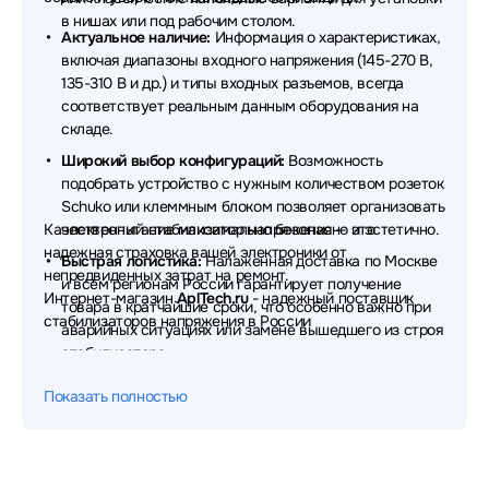
в нишах или под рабочим столом.
Актуальное наличие:
Информация о характеристиках,
включая диапазоны входного напряжения (145-270 В,
135-310 В и др.) и типы входных разъемов, всегда
соответствует реальным данным оборудования на
складе.
Широкий выбор конфигураций:
Возможность
подобрать устройство с нужным количеством розеток
Schuko или клеммным блоком позволяет организовать
Качественный стабилизатор напряжения — это
электропитание максимально безопасно и эстетично.
надежная страховка вашей электроники от
Быстрая логистика:
Налаженная доставка по Москве
непредвиденных затрат на ремонт.
и всем регионам России гарантирует получение
Интернет-магазин
AplTech.ru
- надежный поставщик
товара в кратчайшие сроки, что особенно важно при
стабилизаторов напряжения в России
аварийных ситуациях или замене вышедшего из строя
стабилизатора.
Техническая поддержка:
Наши специалисты помогут
Показать полностью
разобраться в разнице между мощностью в ВА и Вт, а
также подберут оптимальный диапазон стабилизации
через формы обратной связи на сайте.