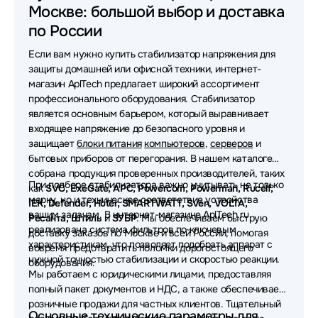
Москве: большой выбор и доставка
Стабилизаторы VOLTA
по России
Стабилизаторы Defender
Стабилизаторы IEK
Если вам нужно купить стабилизатор напряжения для
Стабилизаторы Sven
защиты домашней или офисной техники, интернет-
магазин AplTech предлагает широкий ассортимент
Стабилизаторы БАСТИОН
Стабилизаторы APC
профессионального оборудования. Стабилизатор
является основным барьером, который выравнивает
Стабилизаторы Tripp-Lite
Стабилизаторы ЗУБР
входящее напряжение до безопасного уровня и
защищает
блоки питания
компьютеров
,
серверов
и
Стабилизаторы Tuncmatik
бытовых приборов от перегорания. В нашем каталоге
собрана продукция проверенных производителей, таких
Стабилизаторы Huter
При подборе стабилизатора важно учитывать не только
как
SVC, ExeGate, APC, Powercom, Powerman, Rucelf,
марку, но и техническое соответствие устройства
IEK, Defender, Huter, SMARTWATT, Sven, VOLTA,
вашим задачам. В интернет-магазине AplTech.ru
Ресанта, Штиль
и
ЗУБР
. Мы обеспечиваем быструю
реализована система фильтров по ключевым
доставку заказов по Москве и всей России, помогая
характеристикам, что позволяет подобрать аппарат с
вовремя предотвратить поломки дорогостоящего
нужной точностью стабилизации и скоростью реакции.
оборудования.
Мы работаем с юридическими лицами, предоставляя
полный пакет документов и НДС, а также обеспечиваем
розничные продажи для частных клиентов. Тщательный
Основные технические параметры для