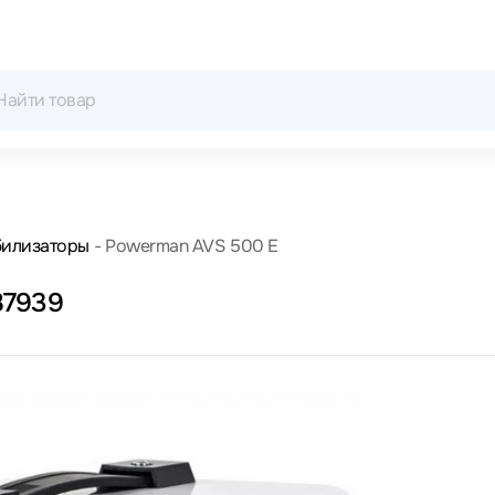
билизаторы
Powerman AVS 500 E
87939