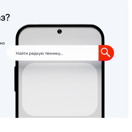
аз?
ьно