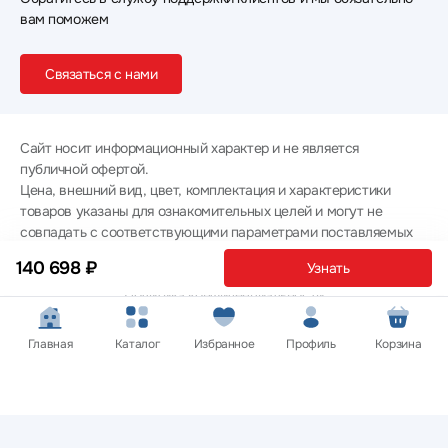
вам поможем
Связаться с нами
Сайт носит информационный характер и не является
публичной офертой.
Цена, внешний вид, цвет, комплектация и характеристики
товаров указаны для ознакомительных целей и могут не
совпадать с соответствующими параметрами поставляемых
товаров - уточняйте информацию у менеджера при
140 698 ₽
Узнать
оформлении заказа.
Политика конфиденциальности
© 2012 — 2026 ООО «Эпл Тэк»
Главная
Каталог
Избранное
Профиль
Корзина