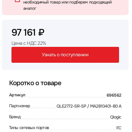
необходимый товар или подберем подходящий
аналог
97 161 ₽
Цена с НДС 22%
Узнать о поступлении
Коротко о товаре
Артикул
696562
Партномер
QLE2772-SR-SP / MA2810401-В0 А
Бренд
Qlogic
Типы сетевых портов
FC