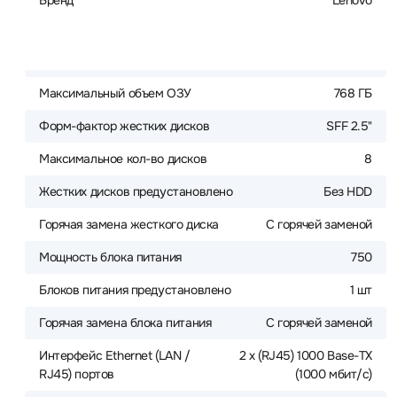
Бренд
Lenovo
Максимальный объем ОЗУ
768 ГБ
Форм-фактор жестких дисков
SFF 2.5"
Максимальное кол-во дисков
8
Жестких дисков предустановлено
Без HDD
Горячая замена жесткого диска
С горячей заменой
Мощность блока питания
750
Блоков питания предустановлено
1 шт
Горячая замена блока питания
С горячей заменой
Интерфейс Ethernet (LAN /
2 x (RJ45) 1000 Base-TX
RJ45) портов
(1000 мбит/с)