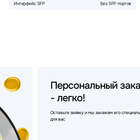
Интерфейс SFP
Без SFP портов
Персональный
зак
- легко!
Оставьте заявку и мы закажем его специал
для вас