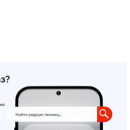
аз?
ьно