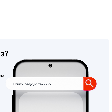
аз?
ьно