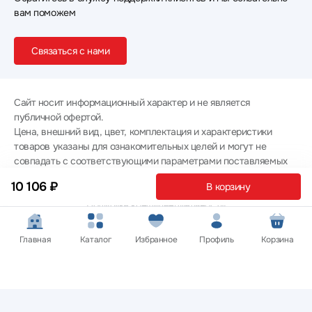
вам поможем
Связаться с нами
Сайт носит информационный характер и не является
публичной офертой.
Цена, внешний вид, цвет, комплектация и характеристики
товаров указаны для ознакомительных целей и могут не
совпадать с соответствующими параметрами поставляемых
товаров - уточняйте информацию у менеджера при
10 106 ₽
В корзину
оформлении заказа.
Политика конфиденциальности
© 2012 — 2026 ООО «Эпл Тэк»
Главная
Каталог
Избранное
Профиль
Корзина