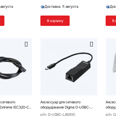
 августа
Доставка: 11 августа
Дос
В корзину
В 
 сетевого
Аксессуар для сетевого
Аксес
Extreme IEC320-C13
оборудования Digma D-USBC-
обору
LAN100 Сетевой адаптер
quick
p/n: D-USBC-LAN100
p/n: 