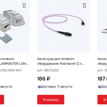
 сетевого
Аксессуар для сетевого
Аксес
 LANMASTER LAN-
оборудования Patchwork 12 x
обору
-WH Корпус и
50/125 OM4, MPO(12)f/MPO(12)f
3003A
45U5E/90N-WH
p/n: 86214202
p/n: 1
а
86214202 Кабель
186 ₽
187
 августа
Доставка: 11 августа
Дос
В корзину
В 