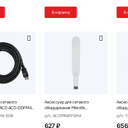
В корзину
В 
 сетевого
Аксессуар для сетевого
Аксес
 ACD ACD-DDPM4-
оборудования Mikrotik
обору
ACOMNIRPSMA Антенна
17000
M4-50B
p/n: ACOMNIRPSMA
p/n: 
Кабел
627 ₽
656