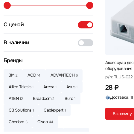
С ценой
В наличии
Бренды
Аксессуар для
оборудования NingBo
Коннектор
3М
ACD
ADVANTECH
2
14
6
p/n: TLUS-022
28 ₽
Allied Telesis
Areca
Asus
1
1
1
Доставка: 11
ATEN
Broadcom
Buro
12
2
1
C3 Solutions
Cablexpert
1
1
В корзину
Chenbro
Cisco
3
44
CommScope
CUDY
D-link
1
3
22