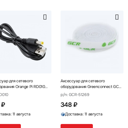
суар для сетевого
Аксессуар для сетевого
дования Orange Pi RD010
оборудования Greenconnect GCR-
ь
51269 Элементы крепления
RD010
p/n: GCR-51269
 ₽
348 ₽
тавка: 11 августа
Доставка: 11 августа