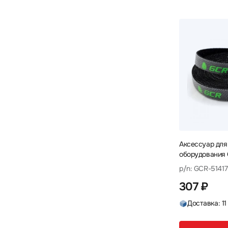
Mellanox
Mercusys
10
1
Сетевой адаптер
Трансивер
33
6
Mikrotik
NADDOD
NingBo
23
1
1
Удлинитель
Фильтр
2
1
Nvidia
Orange Pi
Origo
4
1
5
Шасси
Элементы крепления
4
23
OSNOVO
Patchwork
4
1
Planet
PowerTone
Qnap
6
4
3
Ruijie
Silverstone
SNR
4
2
8
Supermicro
Torus
TP-Link
6
1
8
Аксессуар для
Ubiquiti
Wi-Tek
32
1
оборудования 
51417 Элемент
WYRESTORM
Zyxel
p/n: GCR-51417
5
4
307 ₽
Триколор
4
Доставка: 11