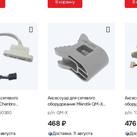
В корзину
В 
 сетевого
Аксессуар для сетевого
Аксес
Chenbro
оборудования Mikrotik QM-X
обору
0 Кабель
quickMOUNT-X Элементы
2.0/M-
0503B0
p/n: QM-X
p/n: '
крепления
Кабел
468 ₽
476
 августа
Доставка: 11 августа
Дос