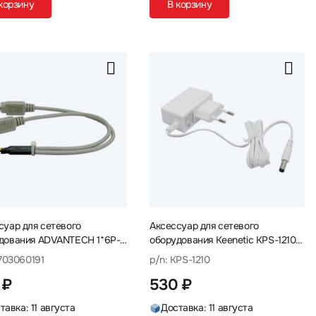
корзину
В корзину
суар для сетевого
Аксессуар для сетевого
дования ADVANTECH 1*6P-
оборудования Keenetic KPS-1210
DIN 6P(F)*2 '1703060191
Блок питания
1703060191
p/n: KPS-1210
ь
 ₽
530 ₽
тавка: 11 августа
Доставка: 11 августа