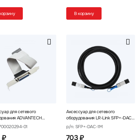
корзину
В корзину
суар для сетевого
Аксессуар для сетевого
дования ADVANTECH
оборудования LR-Link SFP+-DAC-
20294-01 '1700020294-01
1M Кабель
'1700020294-01
p/n: SFP+-DAC-1M
ь
 ₽
703 ₽