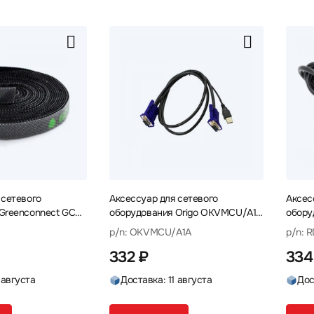
 сетевого
Аксессуар для сетевого
Аксес
Greenconnect GCR-
оборудования Origo OKVMCU/A1A
обору
ы крепления
Кабель
Кабел
p/n: OKVMCU/A1A
p/n: 
332 ₽
334
 августа
Доставка: 11 августа
Дос