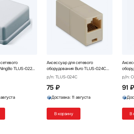
 сетевого
Аксессуар для сетевого
Аксес
 TLUS-022
оборудования Buro TLUS-024C
обору
Коннектор
Кабел
p/n: TLUS-024C
p/n: 
75 ₽
91 
 августа
Доставка: 11 августа
Дос
В корзину
В 