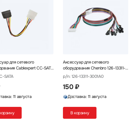
суар для сетевого
Аксессуар для сетевого
дования Cablexpert CC-SATA
оборудования Chenbro 126-13311-
ь
3001A0 Кабель
CC-SATA
p/n: 126-13311-3001A0
₽
150 ₽
тавка: 11 августа
Доставка: 11 августа
корзину
В корзину