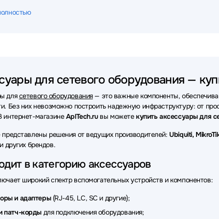
ары для сетевого оборудования D-link
Аксессуары для сетевого
полностью
ары для сетевого оборудования HPE
Аксессуары для сетевого 
ары для сетевого оборудования Ruijie
Аксессуары для сетевого 
ары для сетевого оборудования Juniper
Аксессуары для сетевого
суары для сетевого оборудования — куп
ары для сетевого оборудования SNR
Аксессуары для сетевого 
ры для
сетевого оборудования
— это важные компоненты, обеспечива
ары для сетевого оборудования Mellanox
Аксессуары для сетево
ти. Без них невозможно построить надежную инфраструктуру: от про
В интернет-магазине
AplTech.ru
вы можете
купить аксессуары для с
ары для сетевого оборудования LR-Link
Аксессуары для сетевог
е представлены решения от ведущих производителей:
Ubiquiti, Mikro
ары для сетевого оборудования Huawei
Аксессуары для сетево
и других брендов.
уары для сетевого оборудования ADVANTECH
Аксессуары для се
одит в категорию аксессуаров
ары для сетевого оборудования Supermicro
Аксессуары для сете
лючает широкий спектр вспомогательных устройств и компонентов:
уары для сетевого оборудования WYRESTORM
Аксессуары для с
торы и адаптеры
(RJ-45, LC, SC и другие);
и патч-корды
для подключения оборудования;
ары для сетевого оборудования Lonte Technology
Аксессуары дл