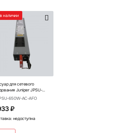
т в наличии
суар для сетевого
дования Juniper JPSU-
AC-AFO Блок питания
JPSU-650W-AC-AFO
933 ₽
тавка: недоступна