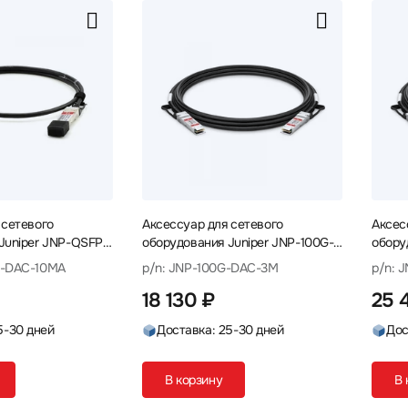
 сетевого
Аксессуар для сетевого
Аксес
Juniper JNP-QSFP-
оборудования Juniper JNP-100G-
обору
ель
DAC-3M Кабель
DAC-
P-DAC-10MA
p/n: JNP-100G-DAC-3M
p/n: 
18 130 ₽
25 
5-30 дней
Доставка: 25-30 дней
Дос
В корзину
В 