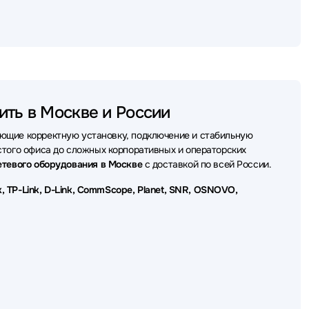
 оборудования ACD
оборудования ATEN
оборудования Extreme
 оборудования Fibertrade
ить в Москве и России
оборудования H3C
ющие корректную установку, подключение и стабильную
го оборудования TP-Link
стого офиса до сложных корпоративных и операторских
етевого оборудования в Москве
с доставкой по всей России.
о оборудования Planet
Tik, TP-Link, D-Link, CommScope, Planet, SNR, OSNOVO,
го оборудования OSNOVO
тевого оборудования Origo
вого оборудования Fibo
етевого оборудования Триколор
я сетевого оборудования PowerTone