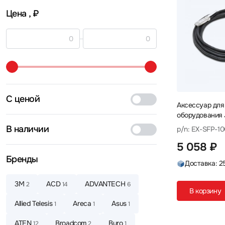
Цена
, ₽
С ценой
Аксессуар для
оборудования 
10GE-DAC-1M 
В наличии
p/n: EX-SFP-1
5 058 ₽
Бренды
Доставка: 2
3М
ACD
ADVANTECH
2
14
6
В корзину
Allied Telesis
Areca
Asus
1
1
1
ATEN
Broadcom
Buro
12
2
1