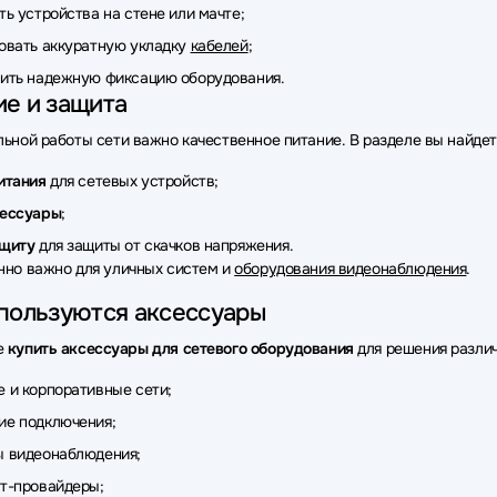
ть устройства на стене или мачте;
уары для сетевого оборудования CommScope
Аксессуары для се
овать аккуратную укладку
кабелей
;
ары для сетевого оборудования Huawei eKit
Аксессуары для сет
ить надежную фиксацию оборудования.
ие и защита
ары для сетевого оборудования Cablexpert
Аксессуары для сете
льной работы сети важно качественное питание. В разделе вы найдет
ары для сетевого оборудования Impinj
Аксессуары для сетевого 
итания
для сетевых устройств;
ары для сетевого оборудования Orange Pi
Аксессуары для сетев
сессуары
;
ащиту
для защиты от скачков напряжения.
ары для сетевого оборудования C3 Solutions
Аксессуары для сет
нно важно для уличных систем и
оборудования видеонаблюдения
.
ары для сетевого оборудования Torus
Аксессуары для сетевого 
спользуются аксессуары
ары для сетевого оборудования Allied Telesis
Аксессуары для сет
е
купить аксессуары для сетевого оборудования
для решения различ
уары для сетевого оборудования LANMASTER
Аксессуары для се
 и корпоративные сети;
ие подключения;
уары для сетевого оборудования NADDOD
Аксессуары для сетев
ы видеонаблюдения;
ары для сетевого оборудования Intel
Аксессуары для сетевого о
т-провайдеры;