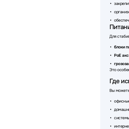
закрепи
Аксесс
организ
Аксессу
обеспеч
Питан
Аксессу
Для стаби
Аксессу
блоки п
Аксессу
PoE ак
грозоз
Аксессу
Это особе
Аксессу
Где и
Аксессу
Вы может
Аксесс
офисные
домашн
Аксесс
систем
Аксессу
интерне