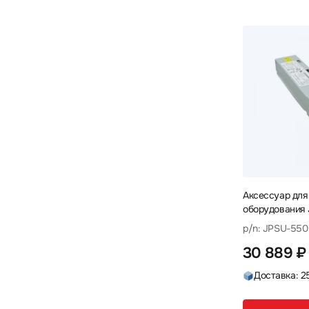
Legrand
Lenovo
Lonte
1
3
2
Lonte Technology
LR-Link
5
8
Matrox
Mean Well
1
2
Mellanox
Mercusys
10
1
Mikrotik
NADDOD
NingBo
23
1
1
Nvidia
Orange Pi
Origo
4
1
5
OSNOVO
Patchwork
4
1
Аксессуар для
Planet
PowerTone
Qnap
8
4
3
оборудования 
C-AC-AFO Блок
Ruijie
Savant
Silverstone
20
4
2
p/n: JPSU-55
30 889 ₽
SNR
Supermicro
Torus
8
6
1
Доставка: 2
TP-Link
Ubiquiti
Wi-Tek
8
32
1
WYRESTORM
Zyxel
5
4