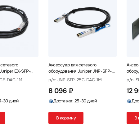
 сетевого
Аксессуар для сетевого
Аксес
Juniper EX-SFP-
оборудования Juniper JNP-SFP-
обору
Кабель
25G-DAC-1M Кабель
rack m
0GE-DAC-1M
p/n: JNP-SFP-25G-DAC-1M
p/n: 
SRX32
8 096 ₽
12 
крепл
5-30 дней
Доставка: 25-30 дней
Дос
В корзину
В 