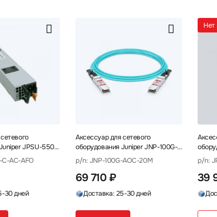
Не
 сетевого
Аксессуар для сетевого
Аксес
Juniper JPSU-550-
оборудования Juniper JNP-100G-
обору
 питания
AOC-20M Кабель
650W-
0-C-AC-AFO
p/n: JNP-100G-AOC-20M
p/n: 
69 710 ₽
39 
5-30 дней
Доставка: 25-30 дней
Дос