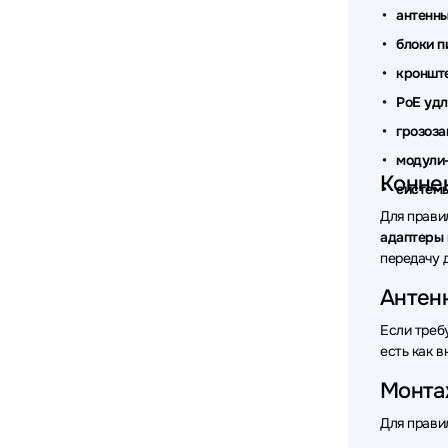
антенн
Аксессу
блоки п
кроншт
Аксессу
PoE удл
Аксессу
грозоз
Аксессу
модули-
Конне
систем
Аксессу
Для прави
Аксессу
адаптеры 
передачу 
Аксессу
Антенн
Аксессу
Если треб
есть как 
Аксессу
Монта
Аксессу
Для прави
Аксессу