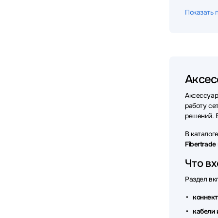
Аксессу
Показать 
Аксессу
Аксессу
Аксессу
Аксес
Аксессу
Аксессуа
Аксессу
работу се
решений. 
Аксессу
В каталог
Аксессу
Fibertrade
Аксесс
Что вх
Аксессу
Раздел вк
Аксесс
коннек
кабели 
Аксессу