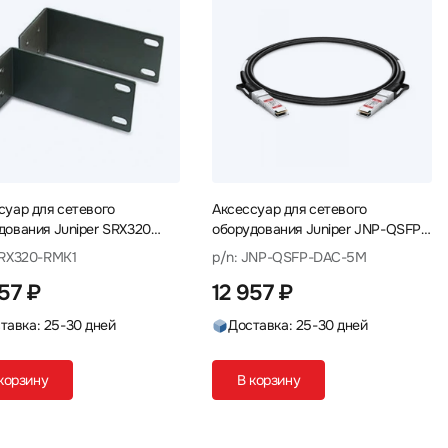
суар для сетевого
Аксессуар для сетевого
дования Juniper SRX320
оборудования Juniper JNP-QSFP-
ount kit without adaptor tray
DAC-5M Кабель
SRX320-RMK1
p/n: JNP-QSFP-DAC-5M
0-RMK1 Элементы
957 ₽
12 957 ₽
ения
тавка: 25-30 дней
Доставка: 25-30 дней
корзину
В корзину