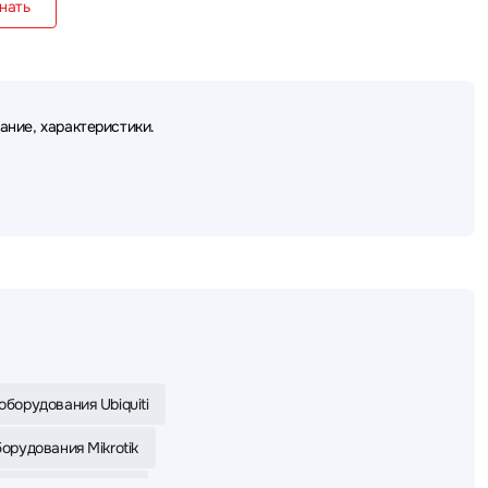
нать
ание, характеристики.
оборудования Ubiquiti
орудования Mikrotik