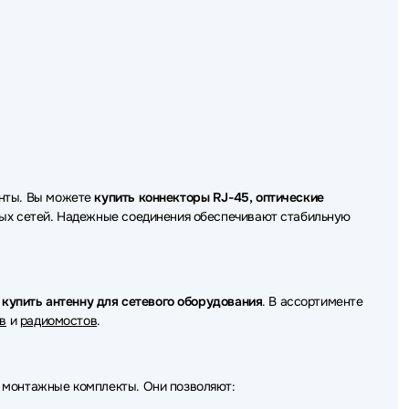
оборудования Nvidia
о оборудования Digma
борудования Greenconnect
 оборудования Fujitsu
ого оборудования CUDY
енты. Вы можете
купить коннекторы RJ-45, оптические
оборудования Qnap
ных сетей. Надежные соединения обеспечивают стабильную
 оборудования Mean Well
о оборудования Silverstone
т
купить антенну для сетевого оборудования
. В ассортименте
в
и
радиомостов
.
оборудования MONSTER
о оборудования Broadcom
 монтажные комплекты. Они позволяют:
го оборудования Wi-Tek