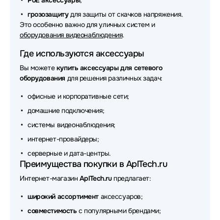
PoE аксессуары
;
грозозащиту
для защиты от скачков напряжения.
Аксессуары для сетевого оборудования CUDY
Это особенно важно для уличных систем и
оборудования видеонаблюдения
.
Аксессуары для сетевого оборудования FSP
Где используются аксессуары
Аксессуары для сетевого оборудования Qnap
Вы можете
купить аксессуары для сетевого
Аксессуары для сетевого оборудования NingBo
оборудования
для решения различных задач:
офисные и корпоративные сети;
Аксессуары для сетевого оборудования Broadcom
домашние подключения;
Аксессуары для сетевого оборудования Lonte
системы видеонаблюдения;
Аксессуары для сетевого оборудования Mean Well
интернет-провайдеры;
серверные и дата-центры.
Аксессуары для сетевого оборудования Fortinet
Преимущества покупки в AplTech.ru
Аксессуары для сетевого оборудования 3М
Интернет-магазин
AplTech.ru
предлагает:
Аксессуары для сетевого оборудования Silverstone
широкий ассортимент
аксессуаров;
совместимость
с популярными брендами;
Аксессуары для сетевого оборудования MONSTER