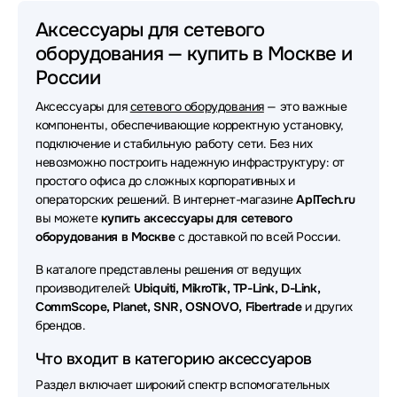
Аксессуары для сетевого оборудования D-link
Аксессуары для сетевого
оборудования — купить в Москве и
Аксессуары для сетевого оборудования HPE
России
Аксессуары для сетевого оборудования ATEN
Аксессуары для
сетевого оборудования
— это важные
Аксессуары для сетевого оборудования Ruijie
компоненты, обеспечивающие корректную установку,
подключение и стабильную работу сети. Без них
Аксессуары для сетевого оборудования Extreme
невозможно построить надежную инфраструктуру: от
простого офиса до сложных корпоративных и
Аксессуары для сетевого оборудования Juniper
операторских решений. В интернет-магазине
AplTech.ru
вы можете
купить аксессуары для сетевого
Аксессуары для сетевого оборудования H3C
оборудования в Москве
с доставкой по всей России.
Аксессуары для сетевого оборудования Fibertrade
В каталоге представлены решения от ведущих
производителей:
Ubiquiti, MikroTik, TP-Link, D-Link,
Аксессуары для сетевого оборудования SNR
CommScope, Planet, SNR, OSNOVO, Fibertrade
и других
брендов.
Аксессуары для сетевого оборудования Mellanox
Что входит в категорию аксессуаров
Аксессуары для сетевого оборудования LR-Link
Раздел включает широкий спектр вспомогательных