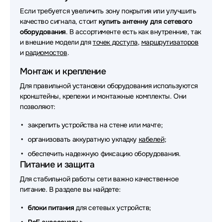
Аксессуары для сетевого оборудования Lonte
Если требуется увеличить зону покрытия или улучшить
Technology
качество сигнала, стоит
купить антенну для сетевого
оборудования
Аксессуары для сетевого оборудования JPC
. В ассортименте есть как внутренние, так
и внешние модели для
точек доступа
,
маршрутизаторов
Аксессуары для сетевого оборудования Digma
и
радиомостов
.
Монтаж и крепление
Аксессуары для сетевого оборудования
Greenconnect
Для правильной установки оборудования используются
кронштейны, крепежи и монтажные комплекты. Они
Аксессуары для сетевого оборудования PowerTone
позволяют:
Аксессуары для сетевого оборудования Zyxel
закрепить устройства на стене или мачте;
организовать аккуратную укладку
кабелей
;
Аксессуары для сетевого оборудования Nvidia
обеспечить надежную фиксацию оборудования.
Аксессуары для сетевого оборудования Savant
Питание и защита
Для стабильной работы сети важно качественное
Аксессуары для сетевого оборудования Lenovo
питание. В разделе вы найдете:
Аксессуары для сетевого оборудования Fujitsu
блоки питания
для сетевых устройств;
Аксессуары для сетевого оборудования Chenbro