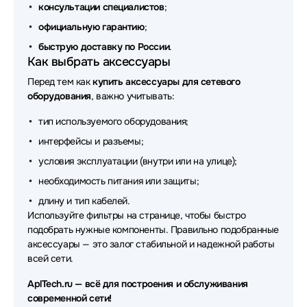
консультации специалистов
;
Аксессуары для сетевого оборудования Patchwork
официальную гарантию
;
быструю доставку по России
Аксессуары для сетевого оборудования Areca
.
Как выбрать аксессуары
Аксессуары для сетевого оборудования
Перед тем как
купить аксессуары для сетевого
LANMASTER
оборудования
, важно учитывать:
Аксессуары для сетевого оборудования NADDOD
тип используемого оборудования;
интерфейсы и разъемы;
Аксессуары для сетевого оборудования Buro
условия эксплуатации (внутри или на улице);
Аксессуары для сетевого оборудования Intel
необходимость питания или защиты;
Аксессуары для сетевого оборудования Asus
длину и тип кабелей.
Используйте фильтры на странице, чтобы быстро
Аксессуары для сетевого оборудования TELTONIKA
подобрать нужные компоненты. Правильно подобранные
аксессуары — это залог стабильной и надежной работы
Аксессуары для сетевого оборудования Leadtek
всей сети.
Аксессуары для сетевого оборудования Mercusys
AplTech.ru — всё для построения и обслуживания
современной сети!