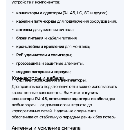
устройств и компонентов:
Аксессуары для сетевого оборудования TP-Link
коннекторы и адаптеры
(RJ-45, LC, SC и другие);
Аксессуары для сетевого оборудования Planet
кабели и патч-корды
для подключения оборудования;
Аксессуары для сетевого оборудования Huawei
антенны
для усиления сигнала;
блоки питания
и кабели питания;
Аксессуары для сетевого оборудования Supermicro
кронштейны и крепления
для монтажа;
Аксессуары для сетевого оборудования OSNOVO
PoE удлинители и сплиттеры
;
Аксессуары для сетевого оборудования Origo
грозозащита
и защитные элементы;
модули-заглушки и корпуса
;
Аксессуары для сетевого оборудования
Коннекторы и кабели
ADVANTECH
системы охлаждения и вентиляторы
.
Для правильного подключения сети важно использовать
Аксессуары для сетевого оборудования Fibo
качественные компоненты. Вы можете
купить
коннекторы RJ-45, оптические адаптеры и кабели
для
Аксессуары для сетевого оборудования
любых задач — от домашнего интернета до
WYRESTORM
корпоративных сетей. Надежные соединения
обеспечивают стабильную передачу данных без потерь.
Аксессуары для сетевого оборудования Триколор
Антенны и усиление сигнала