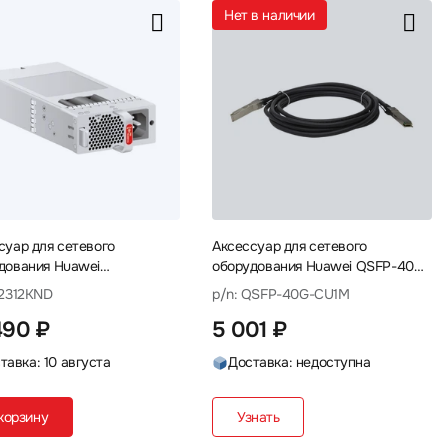
Нет в наличии
суар для сетевого
Аксессуар для сетевого
дования Huawei
оборудования Huawei QSFP-40G-
00S56-CB 02312KND Блок
CU1M Кабель
02312KND
p/n: QSFP-40G-CU1M
ия
490 ₽
5 001 ₽
тавка: 10 августа
Доставка: недоступна
корзину
Узнать