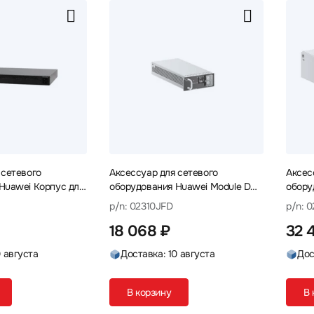
 сетевого
Аксессуар для сетевого
Аксес
Huawei Корпус для
оборудования Huawei Module DC
обору
odule AC EXT
150W ES0W2PSD0150 02310JFD
PAC10
p/n: 02310JFD
p/n: 
AR15A 02355463
Блок питания
питан
18 068 ₽
32 
ли корпуса
0 августа
Доставка: 10 августа
Дос
В корзину
В 