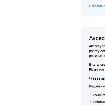
Аксессу
Показать 
Аксессу
Аксессу
Аксессу
Аксес
Аксессу
Аксессуа
Аксессу
работу се
решений. 
Аксессу
В каталог
Аксессу
Fibertrade
Аксесс
Что вх
Аксессу
Раздел вк
Аксессу
коннек
кабели 
Аксессу