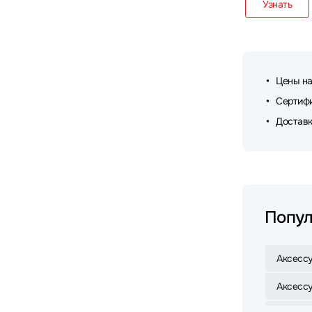
Узнать
Триколор
4
Цены на
Сертифи
Доставк
Попул
Аксессу
Аксессу