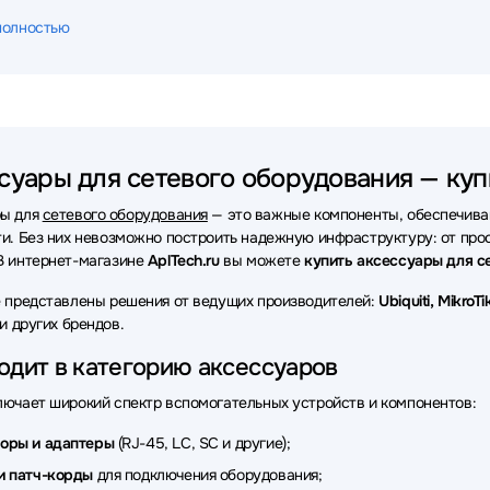
ары для сетевого оборудования D-link
Аксессуары для сетевого
полностью
ары для сетевого оборудования HPE
Аксессуары для сетевого о
ары для сетевого оборудования ATEN
Аксессуары для сетевого 
ары для сетевого оборудования Juniper
Аксессуары для сетево
суары для сетевого оборудования — куп
ары для сетевого оборудования H3C
Аксессуары для сетевого о
ры для
сетевого оборудования
— это важные компоненты, обеспечива
ары для сетевого оборудования Mellanox
Аксессуары для сетево
ти. Без них невозможно построить надежную инфраструктуру: от про
В интернет-магазине
AplTech.ru
вы можете
купить аксессуары для с
ары для сетевого оборудования TP-Link
Аксессуары для сетевог
е представлены решения от ведущих производителей:
Ubiquiti, Mikro
ары для сетевого оборудования Huawei
Аксессуары для сетево
и других брендов.
уары для сетевого оборудования ADVANTECH
Аксессуары для се
одит в категорию аксессуаров
ары для сетевого оборудования Supermicro
Аксессуары для се
лючает широкий спектр вспомогательных устройств и компонентов:
ары для сетевого оборудования Триколор
Аксессуары для сетев
торы и адаптеры
(RJ-45, LC, SC и другие);
и патч-корды
для подключения оборудования;
ары для сетевого оборудования Fibo
Аксессуары для сетевого о