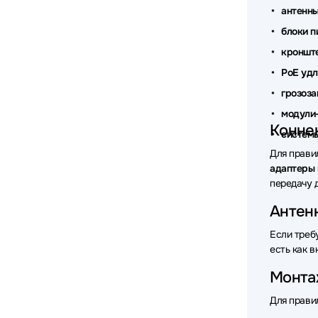
антенн
Аксессу
блоки п
кроншт
Аксессу
PoE удл
Аксессу
грозоз
Аксесс
модули-
Конне
систем
Аксессу
Для прави
Аксессу
адаптеры 
передачу 
Аксессу
Антенн
Аксессу
Если треб
есть как 
Аксессу
Монта
Аксессу
Для прави
Аксессу