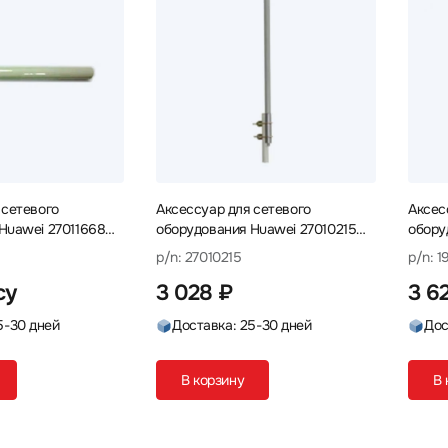
 сетевого
Аксессуар для сетевого
Аксес
Huawei 27011668
оборудования Huawei 27010215
обору
Антенна
Arres
p/n: 27010215
p/n: 
Блок 
су
3 028 ₽
3 6
5-30 дней
Доставка: 25-30 дней
Дос
В корзину
В 