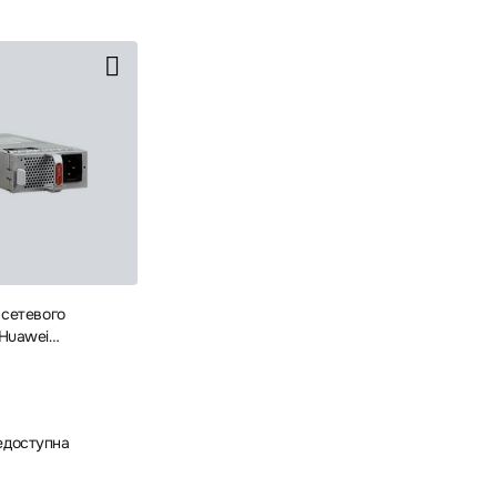
 сетевого
Huawei
 02312FFU Блок
едоступна