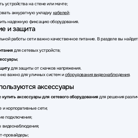
ть устройства на стене или мачте;
ары для сетевого оборудования Orange Pi
Аксессуары для сетев
овать аккуратную укладку
кабелей
;
ары для сетевого оборудования Matrox
Аксессуары для сетевог
ить надежную фиксацию оборудования.
ие и защита
ары для сетевого оборудования Allied Telesis
Аксессуары для сет
льной работы сети важно качественное питание. В разделе вы найдет
уары для сетевого оборудования LANMASTER
Аксессуары для се
итания
для сетевых устройств;
уары для сетевого оборудования NADDOD
Аксессуары для сетев
сессуары
;
ащиту
для защиты от скачков напряжения.
ары для сетевого оборудования Intel
Аксессуары для сетевого о
нно важно для уличных систем и
оборудования видеонаблюдения
.
ары для сетевого оборудования TELTONIKA
Аксессуары для сет
спользуются аксессуары
уары для сетевого оборудования CommScope
Аксессуары для се
е
купить аксессуары для сетевого оборудования
для решения различ
ары для сетевого оборудования Wi-Tek
Аксессуары для сетевог
 и корпоративные сети;
ие подключения;
ары для сетевого оборудования Huawei eKit
Аксессуары для сет
ы видеонаблюдения;
ары для сетевого оборудования Cablexpert
Аксессуары для сете
т-провайдеры;