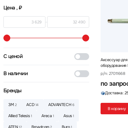
Цена
, ₽
С ценой
Аксессуар для
оборудования 
Антенна
В наличии
p/n: 27011668
по запро
Бренды
Доставка: 2
3М
ACD
ADVANTECH
2
14
6
В корзину
Allied Telesis
Areca
Asus
1
1
1
ATEN
Broadcom
Buro
12
2
1