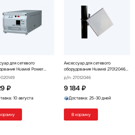
суар для сетевого
Аксессуар для сетевого
дования Huawei Power
оборудования Huawei 27012046
ter ELPB60K04 19020149
Антенна
19020149
p/n: 27012046
питания
29 ₽
9 184 ₽
тавка: 10 августа
Доставка: 25-30 дней
корзину
В корзину