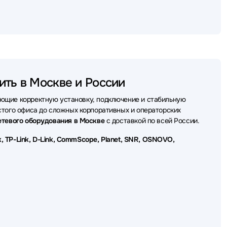
 оборудования ACD
борудования Ruijie
оборудования Extreme
го оборудования SNR
ить в Москве и России
борудования Fibertrade
ющие корректную установку, подключение и стабильную
го оборудования LR-Link
стого офиса до сложных корпоративных и операторских
етевого оборудования в Москве
с доставкой по всей России.
о оборудования Planet
Tik, TP-Link, D-Link, CommScope, Planet, SNR, OSNOVO,
го оборудования OSNOVO
тевого оборудования Origo
тевого оборудования WYRESTORM
ого оборудования Lonte Technology
борудования Digma