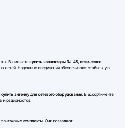
борудования Greenconnect
 оборудования PowerTone
 оборудования Savant
 оборудования FSP
 оборудования Lenovo
енты. Вы можете
купить коннекторы RJ-45, оптические
о оборудования Chenbro
ных сетей. Надежные соединения обеспечивают стабильную
о оборудования Silverstone
оборудования MONSTER
т
купить антенну для сетевого оборудования
. В ассортименте
в
и
радиомостов
.
о оборудования Broadcom
 оборудования Mean Well
 монтажные комплекты. Они позволяют:
о оборудования C3 Solutions