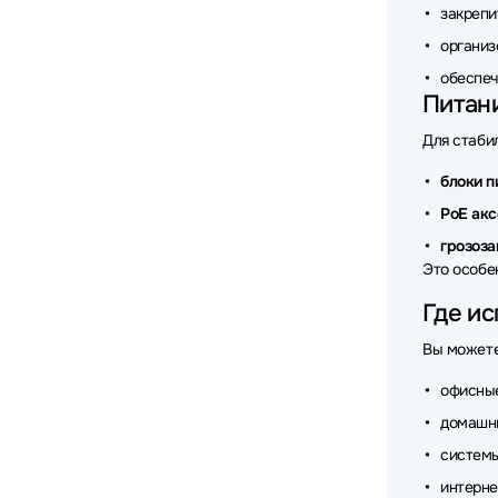
закрепи
Аксессу
организ
Аксессу
обеспеч
Питан
Аксессу
Для стаби
Аксесс
блоки п
Аксесс
PoE ак
грозоз
Аксессу
Это особе
Аксессу
Где и
Аксесс
Вы может
Аксессу
офисные
домашн
Аксессу
систем
Аксессу
интерне