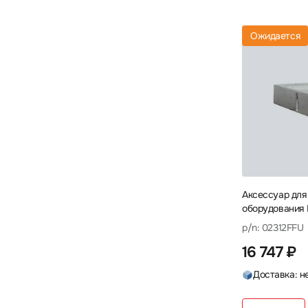
Legrand
Lenovo
Lonte
1
3
2
Ожидается
Lonte Technology
LR-Link
5
9
Matrox
Mean Well
1
2
Mellanox
Mercusys
10
1
Mikrotik
NADDOD
NingBo
23
1
1
Nvidia
Orange Pi
Origo
4
1
5
OSNOVO
Patchwork
4
1
Аксессуар для
Planet
PowerTone
Qnap
8
4
3
оборудования 
PAC600S12-CB
Ruijie
Savant
Silverstone
20
4
2
p/n: 02312FFU
питания
16 747 ₽
SNR
Supermicro
Torus
8
6
1
Доставка: н
TP-Link
Ubiquiti
Wi-Tek
8
32
1
WYRESTORM
Zyxel
5
4