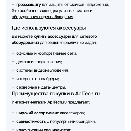
грозозащиту
для защиты от скачков напряжения.
Аксессуары для сетевого оборудования Chenbro
Это особенно важно для уличных систем и
оборудования видеонаблюдения
.
Аксессуары для сетевого оборудования CUDY
Где используются аксессуары
Аксессуары для сетевого оборудования FSP
Вы можете
купить аксессуары для сетевого
Аксессуары для сетевого оборудования NingBo
оборудования
для решения различных задач:
офисные и корпоративные сети;
Аксессуары для сетевого оборудования Broadcom
домашние подключения;
Аксессуары для сетевого оборудования Lonte
системы видеонаблюдения;
Аксессуары для сетевого оборудования Mean Well
интернет-провайдеры;
серверные и дата-центры.
Аксессуары для сетевого оборудования Fortinet
Преимущества покупки в AplTech.ru
Аксессуары для сетевого оборудования Silverstone
Интернет-магазин
AplTech.ru
предлагает:
Аксессуары для сетевого оборудования 3М
широкий ассортимент
аксессуаров;
совместимость
с популярными брендами;
Аксессуары для сетевого оборудования MONSTER
консультации специалистов
;