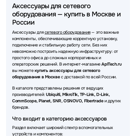
Аксессуары для сетевого оборудования D-link
Аксессуары для сетевого
оборудования — купить в Москве и
Аксессуары для сетевого оборудования HPE
России
Аксессуары для сетевого оборудования ATEN
Аксессуары для
сетевого оборудования
— это важные
Аксессуары для сетевого оборудования Ruijie
компоненты, обеспечивающие корректную установку,
подключение и стабильную работу сети. Без них
Аксессуары для сетевого оборудования Extreme
невозможно построить надежную инфраструктуру: от
простого офиса до сложных корпоративных и
Аксессуары для сетевого оборудования Juniper
операторских решений. В интернет-магазине
AplTech.ru
вы можете
купить аксессуары для сетевого
Аксессуары для сетевого оборудования SNR
оборудования в Москве
с доставкой по всей России.
Аксессуары для сетевого оборудования H3C
В каталоге представлены решения от ведущих
производителей:
Ubiquiti, MikroTik, TP-Link, D-Link,
Аксессуары для сетевого оборудования Fibertrade
CommScope, Planet, SNR, OSNOVO, Fibertrade
и других
брендов.
Аксессуары для сетевого оборудования Mellanox
Что входит в категорию аксессуаров
Аксессуары для сетевого оборудования LR-Link
Раздел включает широкий спектр вспомогательных
устройств и компонентов:
Аксессуары для сетевого оборудования TP-Link