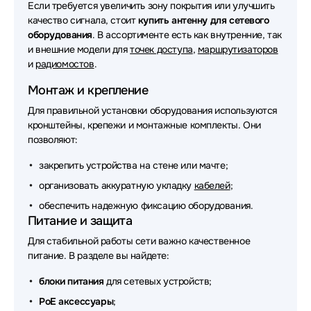
Если требуется увеличить зону покрытия или улучшить
Аксессуары для сетевого оборудования Триколор
качество сигнала, стоит
купить антенну для сетевого
оборудования
Аксессуары для сетевого оборудования JPC
. В ассортименте есть как внутренние, так
и внешние модели для
точек доступа
,
маршрутизаторов
Аксессуары для сетевого оборудования Digma
и
радиомостов
.
Монтаж и крепление
Аксессуары для сетевого оборудования
Greenconnect
Для правильной установки оборудования используются
кронштейны, крепежи и монтажные комплекты. Они
Аксессуары для сетевого оборудования Zyxel
позволяют:
Аксессуары для сетевого оборудования PowerTone
закрепить устройства на стене или мачте;
организовать аккуратную укладку
кабелей
;
Аксессуары для сетевого оборудования Nvidia
обеспечить надежную фиксацию оборудования.
Аксессуары для сетевого оборудования Savant
Питание и защита
Для стабильной работы сети важно качественное
Аксессуары для сетевого оборудования Qnap
питание. В разделе вы найдете:
Аксессуары для сетевого оборудования Lenovo
блоки питания
для сетевых устройств;
Аксессуары для сетевого оборудования Fujitsu
PoE аксессуары
;