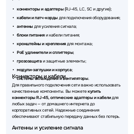
коннекторы и адаптеры
(RJ-45, LC, SC и другие);
Аксессуары для сетевого оборудования Planet
кабели и патч-корды
для подключения оборудования;
Аксессуары для сетевого оборудования Huawei
антенны
для усиления сигнала;
блоки питания
и кабели питания;
Аксессуары для сетевого оборудования Supermicro
кронштейны и крепления
для монтажа;
Аксессуары для сетевого оборудования OSNOVO
PoE удлинители и сплиттеры
;
Аксессуары для сетевого оборудования
грозозащита
и защитные элементы;
ADVANTECH
модули-заглушки и корпуса
;
Коннекторы и кабели
Аксессуары для сетевого оборудования Origo
системы охлаждения и вентиляторы
.
Для правильного подключения сети важно использовать
Аксессуары для сетевого оборудования Lonte
качественные компоненты. Вы можете
купить
Technology
коннекторы RJ-45, оптические адаптеры и кабели
для
любых задач — от домашнего интернета до
Аксессуары для сетевого оборудования Fibo
корпоративных сетей. Надежные соединения
обеспечивают стабильную передачу данных без потерь.
Аксессуары для сетевого оборудования
WYRESTORM
Антенны и усиление сигнала