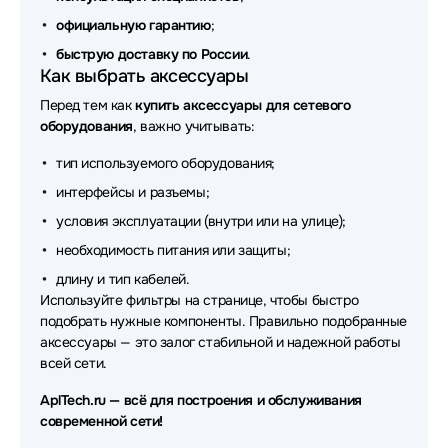
Аксессуары для сетевого оборудования
официальную гарантию
;
LANMASTER
быструю доставку по России
.
Как выбрать аксессуары
Аксессуары для сетевого оборудования Patchwork
Перед тем как
купить аксессуары для сетевого
Аксессуары для сетевого оборудования Areca
оборудования
, важно учитывать:
Аксессуары для сетевого оборудования NADDOD
тип используемого оборудования;
интерфейсы и разъемы;
Аксессуары для сетевого оборудования Buro
условия эксплуатации (внутри или на улице);
Аксессуары для сетевого оборудования Intel
необходимость питания или защиты;
Аксессуары для сетевого оборудования TELTONIKA
длину и тип кабелей.
Используйте фильтры на странице, чтобы быстро
Аксессуары для сетевого оборудования Asus
подобрать нужные компоненты. Правильно подобранные
аксессуары — это залог стабильной и надежной работы
Аксессуары для сетевого оборудования Leadtek
всей сети.
Аксессуары для сетевого оборудования
AplTech.ru — всё для построения и обслуживания
CommScope
современной сети!