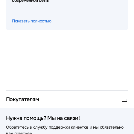
современной сети!
Аксессуары для сетевого оборудования Legrand
Показать полностью
Аксессуары для сетевого оборудования C3
Solutions
Аксессуары для сетевого оборудования Orange Pi
Аксессуары для сетевого оборудования Torus
Аксессуары для сетевого оборудования Matrox
Аксессуары для сетевого оборудования Gooxi
Аксессуары для сетевого оборудования Allied
Telesis
Покупателям
Аксессуары для сетевого оборудования Areca
Нужна помощь? Мы на связи!
Аксессуары для сетевого оборудования
LANMASTER
Обратитесь в службу поддержки клиентов и мы обязательно
вам поможем