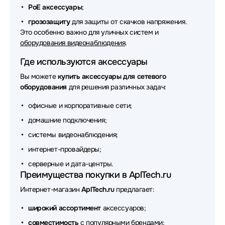
Аксессуары для сетевого оборудования Chenbro
PoE аксессуары
;
грозозащиту
для защиты от скачков напряжения.
Аксессуары для сетевого оборудования CUDY
Это особенно важно для уличных систем и
оборудования видеонаблюдения
.
Аксессуары для сетевого оборудования FSP
Где используются аксессуары
Аксессуары для сетевого оборудования Qnap
Вы можете
купить аксессуары для сетевого
Аксессуары для сетевого оборудования Lonte
оборудования
для решения различных задач:
офисные и корпоративные сети;
Аксессуары для сетевого оборудования Mean Well
домашние подключения;
Аксессуары для сетевого оборудования Fortinet
системы видеонаблюдения;
Аксессуары для сетевого оборудования Silverstone
интернет-провайдеры;
серверные и дата-центры.
Аксессуары для сетевого оборудования 3М
Преимущества покупки в AplTech.ru
Аксессуары для сетевого оборудования MONSTER
Интернет-магазин
AplTech.ru
предлагает:
Аксессуары для сетевого оборудования NingBo
широкий ассортимент
аксессуаров;
совместимость
с популярными брендами;