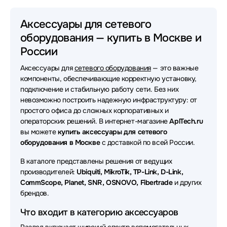
Аксессуары для сетевого оборудования ACD
Аксессуары для сетевого
оборудования — купить в Москве и
Аксессуары для сетевого оборудования HPE
России
Аксессуары для сетевого оборудования ATEN
Аксессуары для
сетевого оборудования
— это важные
Аксессуары для сетевого оборудования Ruijie
компоненты, обеспечивающие корректную установку,
подключение и стабильную работу сети. Без них
Аксессуары для сетевого оборудования Extreme
невозможно построить надежную инфраструктуру: от
простого офиса до сложных корпоративных и
Аксессуары для сетевого оборудования Juniper
операторских решений. В интернет-магазине
AplTech.ru
вы можете
купить аксессуары для сетевого
Аксессуары для сетевого оборудования Fibertrade
оборудования в Москве
с доставкой по всей России.
Аксессуары для сетевого оборудования SNR
В каталоге представлены решения от ведущих
производителей:
Ubiquiti, MikroTik, TP-Link, D-Link,
Аксессуары для сетевого оборудования H3C
CommScope, Planet, SNR, OSNOVO, Fibertrade
и других
брендов.
Аксессуары для сетевого оборудования Mellanox
Что входит в категорию аксессуаров
Аксессуары для сетевого оборудования TP-Link