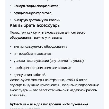
Аксессуары для сетевого оборудования Broadcom
консультации специалистов
;
Аксессуары для сетевого оборудования Leadtek
официальную гарантию
;
быструю доставку по России
Аксессуары для сетевого оборудования
.
Как выбрать аксессуары
CommScope
Перед тем как
купить аксессуары для сетевого
Аксессуары для сетевого оборудования Mercusys
оборудования
, важно учитывать:
Аксессуары для сетевого оборудования Wi-Tek
тип используемого оборудования;
интерфейсы и разъемы;
Аксессуары для сетевого оборудования HP
условия эксплуатации (внутри или на улице);
Аксессуары для сетевого оборудования Huawei
необходимость питания или защиты;
eKit
длину и тип кабелей.
Аксессуары для сетевого оборудования Keenetic
Используйте фильтры на странице, чтобы быстро
подобрать нужные компоненты. Правильно подобранные
Аксессуары для сетевого оборудования Cablexpert
аксессуары — это залог стабильной и надежной работы
всей сети.
Аксессуары для сетевого оборудования Impinj
AplTech.ru — всё для построения и обслуживания
Аксессуары для сетевого оборудования Eltex