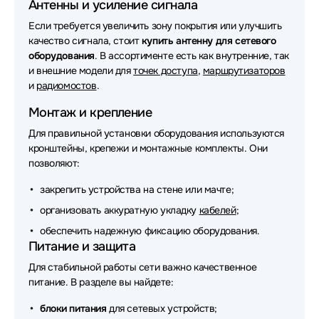
Антенны и усиление сигнала
Аксессуары для сетевого оборудования Lonte
Если требуется увеличить зону покрытия или улучшить
Technology
качество сигнала, стоит
купить антенну для сетевого
оборудования
Аксессуары для сетевого оборудования Zyxel
. В ассортименте есть как внутренние, так
и внешние модели для
точек доступа
,
маршрутизаторов
Аксессуары для сетевого оборудования PowerTone
и
радиомостов
.
Монтаж и крепление
Аксессуары для сетевого оборудования Nvidia
Для правильной установки оборудования используются
Аксессуары для сетевого оборудования Savant
кронштейны, крепежи и монтажные комплекты. Они
позволяют:
Аксессуары для сетевого оборудования Digma
закрепить устройства на стене или мачте;
Аксессуары для сетевого оборудования JPC
организовать аккуратную укладку
кабелей
;
Аксессуары для сетевого оборудования
обеспечить надежную фиксацию оборудования.
Greenconnect
Питание и защита
Для стабильной работы сети важно качественное
Аксессуары для сетевого оборудования Lenovo
питание. В разделе вы найдете:
Аксессуары для сетевого оборудования Fujitsu
блоки питания
для сетевых устройств;