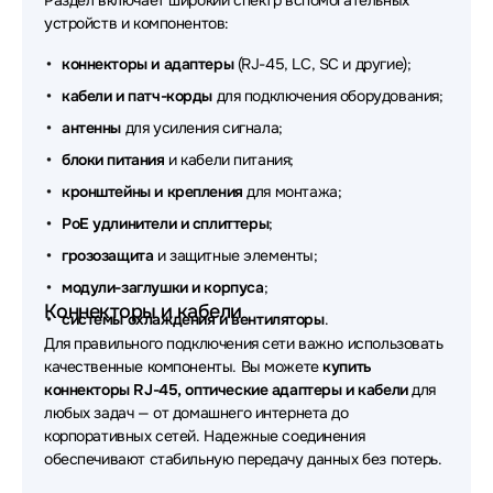
Раздел включает широкий спектр вспомогательных
устройств и компонентов:
Аксессуары для сетевого оборудования LR-Link
коннекторы и адаптеры
(RJ-45, LC, SC и другие);
Аксессуары для сетевого оборудования Planet
кабели и патч-корды
для подключения оборудования;
Аксессуары для сетевого оборудования Huawei
антенны
для усиления сигнала;
блоки питания
и кабели питания;
Аксессуары для сетевого оборудования OSNOVO
кронштейны и крепления
для монтажа;
Аксессуары для сетевого оборудования
PoE удлинители и сплиттеры
;
ADVANTECH
грозозащита
и защитные элементы;
Аксессуары для сетевого оборудования Origo
модули-заглушки и корпуса
;
Коннекторы и кабели
Аксессуары для сетевого оборудования Supermicro
системы охлаждения и вентиляторы
.
Для правильного подключения сети важно использовать
Аксессуары для сетевого оборудования Fibo
качественные компоненты. Вы можете
купить
коннекторы RJ-45, оптические адаптеры и кабели
для
Аксессуары для сетевого оборудования
любых задач — от домашнего интернета до
WYRESTORM
корпоративных сетей. Надежные соединения
обеспечивают стабильную передачу данных без потерь.
Аксессуары для сетевого оборудования Триколор