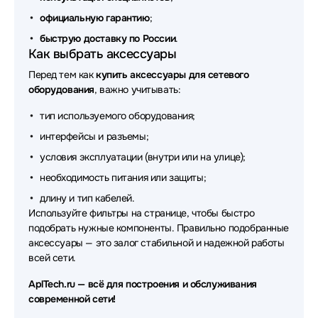
Аксессуары для сетевого оборудования Torus
официальную гарантию
;
быструю доставку по России
Аксессуары для сетевого оборудования Matrox
.
Как выбрать аксессуары
Аксессуары для сетевого оборудования Gooxi
Перед тем как
купить аксессуары для сетевого
оборудования
, важно учитывать:
Аксессуары для сетевого оборудования Allied
Telesis
тип используемого оборудования;
интерфейсы и разъемы;
Аксессуары для сетевого оборудования
LANMASTER
условия эксплуатации (внутри или на улице);
необходимость питания или защиты;
Аксессуары для сетевого оборудования Patchwork
длину и тип кабелей.
Аксессуары для сетевого оборудования Areca
Используйте фильтры на странице, чтобы быстро
подобрать нужные компоненты. Правильно подобранные
Аксессуары для сетевого оборудования NADDOD
аксессуары — это залог стабильной и надежной работы
всей сети.
Аксессуары для сетевого оборудования Buro
AplTech.ru — всё для построения и обслуживания
Аксессуары для сетевого оборудования Intel
современной сети!