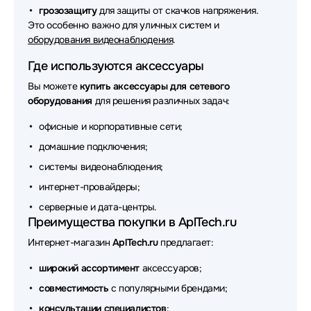
грозозащиту
для защиты от скачков напряжения.
Аксессуары для сетевого оборудования Lenovo
Это особенно важно для уличных систем и
оборудования видеонаблюдения
.
Аксессуары для сетевого оборудования Fujitsu
Где используются аксессуары
Аксессуары для сетевого оборудования Chenbro
Вы можете
купить аксессуары для сетевого
Аксессуары для сетевого оборудования Fortinet
оборудования
для решения различных задач:
офисные и корпоративные сети;
Аксессуары для сетевого оборудования 3М
домашние подключения;
Аксессуары для сетевого оборудования Silverstone
системы видеонаблюдения;
Аксессуары для сетевого оборудования MONSTER
интернет-провайдеры;
серверные и дата-центры.
Аксессуары для сетевого оборудования NingBo
Преимущества покупки в AplTech.ru
Аксессуары для сетевого оборудования Broadcom
Интернет-магазин
AplTech.ru
предлагает:
Аксессуары для сетевого оборудования Lonte
широкий ассортимент
аксессуаров;
совместимость
с популярными брендами;
Аксессуары для сетевого оборудования Mean Well
консультации специалистов
;