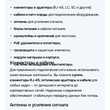
коннекторы и адаптеры
(RJ-45, LC, SC и другие);
Аксессуары для сетевого оборудования Planet
кабели и патч-корды
для подключения оборудования;
Аксессуары для сетевого оборудования Huawei
антенны
для усиления сигнала;
блоки питания
и кабели питания;
Аксессуары для сетевого оборудования OSNOVO
кронштейны и крепления
для монтажа;
Аксессуары для сетевого оборудования Origo
PoE удлинители и сплиттеры
;
Аксессуары для сетевого оборудования
грозозащита
и защитные элементы;
ADVANTECH
модули-заглушки и корпуса
;
Коннекторы и кабели
Аксессуары для сетевого оборудования Supermicro
системы охлаждения и вентиляторы
.
Для правильного подключения сети важно использовать
Аксессуары для сетевого оборудования Триколор
качественные компоненты. Вы можете
купить
коннекторы RJ-45, оптические адаптеры и кабели
для
Аксессуары для сетевого оборудования Lonte
любых задач — от домашнего интернета до
Technology
корпоративных сетей. Надежные соединения
обеспечивают стабильную передачу данных без потерь.
Аксессуары для сетевого оборудования Fibo
Антенны и усиление сигнала
Аксессуары для сетевого оборудования