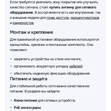
Если требуется увеличить зону покрытия или улучшить
WYRESTORM
качество сигнала, стоит
купить антенну для сетевого
оборудования
Аксессуары для сетевого оборудования JPC
. В ассортименте есть как внутренние, так
и внешние модели для
точек доступа
,
маршрутизаторов
Аксессуары для сетевого оборудования Digma
и
радиомостов
.
Монтаж и крепление
Аксессуары для сетевого оборудования
Greenconnect
Для правильной установки оборудования используются
кронштейны, крепежи и монтажные комплекты. Они
Аксессуары для сетевого оборудования PowerTone
позволяют:
Аксессуары для сетевого оборудования Zyxel
закрепить устройства на стене или мачте;
организовать аккуратную укладку
кабелей
;
Аксессуары для сетевого оборудования Nvidia
обеспечить надежную фиксацию оборудования.
Аксессуары для сетевого оборудования Savant
Питание и защита
Для стабильной работы сети важно качественное
Аксессуары для сетевого оборудования CUDY
питание. В разделе вы найдете:
Аксессуары для сетевого оборудования FSP
блоки питания
для сетевых устройств;
Аксессуары для сетевого оборудования Qnap
PoE аксессуары
;