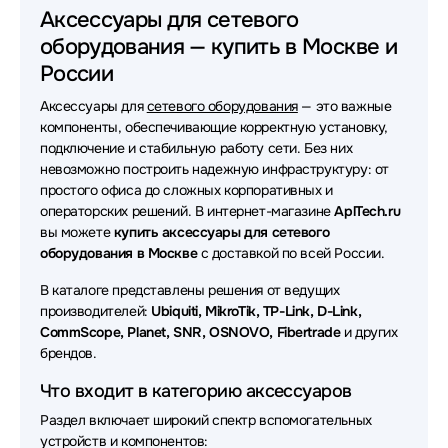
Аксессуары для сетевого оборудования ACD
Аксессуары для сетевого
оборудования — купить в Москве и
Аксессуары для сетевого оборудования HPE
России
Аксессуары для сетевого оборудования Ruijie
Аксессуары для
сетевого оборудования
— это важные
Аксессуары для сетевого оборудования ATEN
компоненты, обеспечивающие корректную установку,
подключение и стабильную работу сети. Без них
Аксессуары для сетевого оборудования Extreme
невозможно построить надежную инфраструктуру: от
простого офиса до сложных корпоративных и
Аксессуары для сетевого оборудования Juniper
операторских решений. В интернет-магазине
AplTech.ru
вы можете
купить аксессуары для сетевого
Аксессуары для сетевого оборудования SNR
оборудования в Москве
с доставкой по всей России.
Аксессуары для сетевого оборудования H3C
В каталоге представлены решения от ведущих
производителей:
Ubiquiti, MikroTik, TP-Link, D-Link,
Аксессуары для сетевого оборудования Fibertrade
CommScope, Planet, SNR, OSNOVO, Fibertrade
и других
брендов.
Аксессуары для сетевого оборудования Mellanox
Что входит в категорию аксессуаров
Аксессуары для сетевого оборудования LR-Link
Раздел включает широкий спектр вспомогательных
устройств и компонентов:
Аксессуары для сетевого оборудования TP-Link