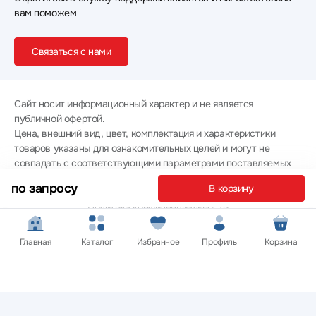
вам поможем
Связаться с нами
Сайт носит информационный характер и не является
публичной офертой.
Цена, внешний вид, цвет, комплектация и характеристики
товаров указаны для ознакомительных целей и могут не
совпадать с соответствующими параметрами поставляемых
товаров - уточняйте информацию у менеджера при
по запросу
В корзину
оформлении заказа.
Политика конфиденциальности
© 2012 — 2026 ООО «Эпл Тэк»
Главная
Каталог
Избранное
Профиль
Корзина