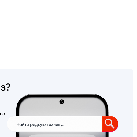
аз?
ьно