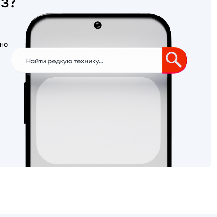
аз?
ьно