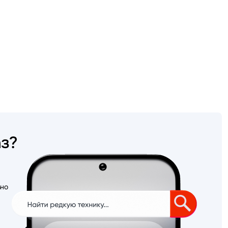
аз?
ьно