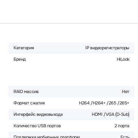
Категория
IP видеорегистраторы
Бренд
HiLook
RAID массив
Нет
Формат сжатия
H264 /H264+ /265 /265+
Интерфейс видеовыхода
HDMI /VGA (D-Sub)
Количество USB портов
2 порта
Поддержка мобильных платформ
Есть