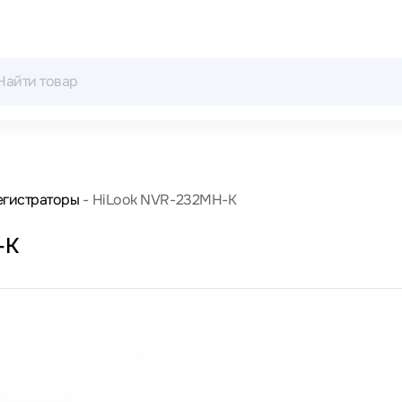
егистраторы
HiLook NVR-232MH-K
-K