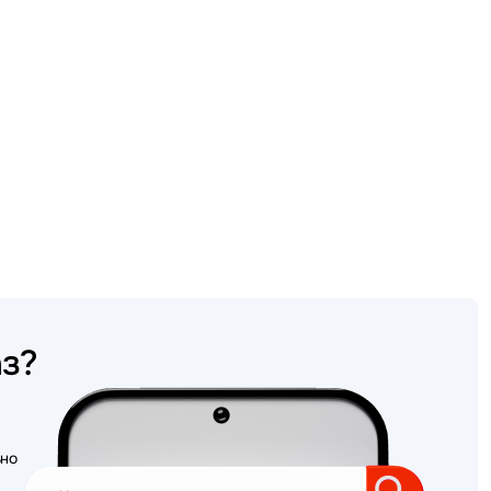
аз?
ьно