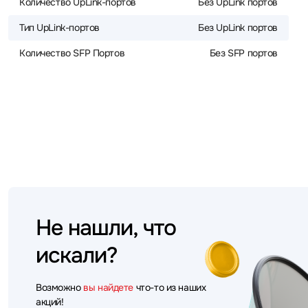
Количество UpLink-портов
Без UpLink портов
Тип UpLink-портов
Без UpLink портов
Количество SFP Портов
Без SFP портов
Не нашли, что
искали?
Возможно
вы найдете
что-то из наших
акций!