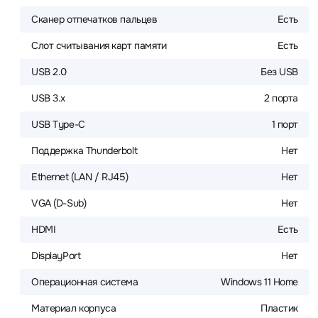
Сканер отпечатков пальцев
Есть
Слот считывания карт памяти
Есть
USB 2.0
Без USB
USB 3.x
2 порта
USB Type-C
1 порт
Поддержка Thunderbolt
Нет
Ethernet (LAN / RJ45)
Нет
VGA (D-Sub)
Нет
HDMI
Есть
DisplayPort
Нет
Операционная система
Windows 11 Home
Материал корпуса
Пластик