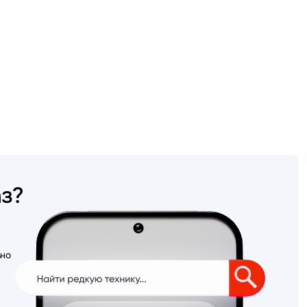
аз?
ьно